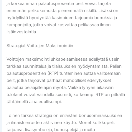
ja korkeamman palautusprosentin pelit voivat tarjota
enemmän pelikokemusta pienemmällä riskillä. Lisäksi on
hyödyllistä hyödyntää kasinoiden tarjoamia bonuksia ja
kampanjoita, jotka voivat kasvattaa pelikassaa ilman
lisäinvestointia.
Strategiat Voittojen Maksimointiin
Voittojen maksimointi uhkapelaamisessa edellyttää usein
tarkkaa suunnittelua ja tilaisuuksien hyödyntämistä. Pelien
palautusprosenttien (RTP) tunteminen auttaa valitsemaan
pelit, jotka tarjoavat parhaat mahdolliset edellytykset
palautua pelaajalle ajan myötä. Vaikka lyhyen aikavälin
tulokset voivat vaihdella suuresti, korkeampi RTP on pitkällä
tähtäimellä aina edullisempi.
Toinen tärkeä strategia on erilaisten bonusominaisuuksien
ja ilmaiskierrosten aktiivinen käyttö. Monet kolikkopelit
tarjoavat lisäsymboleja, bonuspelejä ja muita