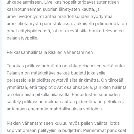
uhkapelaamiseen. Live-kasinopelit tarjoavat autenttisen
kasinotunnelman suorien lähetysten kautta, ja
urheiluvedonlyönti antaa mahdollisuuden hyödyntää
urheilutietämystä panostuksissa. Jokaisella pelimuodolla on
omat erityispiirteensä, jotka tekevät siitä houkuttelevan eri
pelaajatyypeille.
Pelikassanhallinta ja Riskien Vähentäminen
Tehokas pelikassanhallinta on uhkapelaamisen selkäranka.
Pelaajan on määriteltävä selkeä budjetti jokaiselle
pelisessiolle ja pidättäydyttävä siitä tinkimättä. On tärkeää
ymmärtää, että tappiot ovat osa uhkapeliä, ja niiden hallinta
on olennaista pitkällä aikavälillä. Panostusten suuruuden
säätely pelikassan mukaan auttaa pidentämään peliaikaa ja
antamaan enemmän mahdollisuuksia voittoihin.
Riskien vähentämiseen kuuluu myös pelien valinta, jotka
sopivat omaan pelityyliin ja budjettiin. Pienemmät panokset