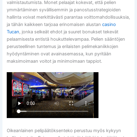
valmistautumista. Monet pelaajat kokevat, että pelien
ymmärtäminen syvällisemmin ja panostusstrategioiden
hallinta voivat merkittävästi parantaa voittomahdollisuuksia,
ja tähän kaikkeen tarjoaa erinomaisen alustan
casino
Tucan
, jonka selkeät ehdot ja suuret bonukset tekevät
pelaamisesta entistä houkuttelevampaa. Pelien sääntöjen
perusteellinen tuntemus ja erilaisten pelimekaniikkojen
hyödyntäminen ovat avainasemassa, kun pyritään
maksimoimaan voitot ja minimoimaan tappiot.
Oikeanlainen pelipäätöksenteko perustuu myös kykyyn