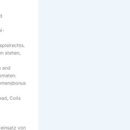
d
l-
pielrechts.
en stehen,
e and
tomaten.
ommensbonus
ead, Coils
einsatz von