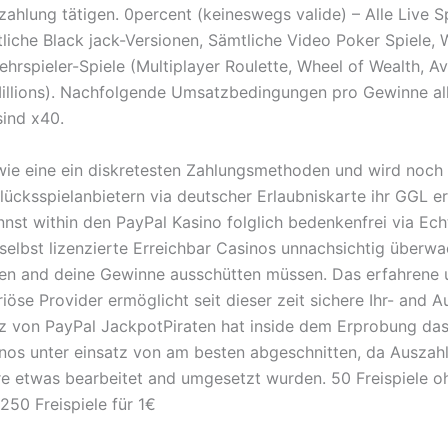
zahlung tätigen. 0percent (keineswegs valide) – Alle Live S
liche Black jack-Versionen, Sämtliche Video Poker Spiele, W
hrspieler-Spiele (Multiplayer Roulette, Wheel of Wealth, Av
llions). Nachfolgende Umsatzbedingungen pro Gewinne al
sind x40.
 wie eine ein diskretesten Zahlungsmethoden und wird noch 
ücksspielanbietern via deutscher Erlaubniskarte ihr GGL erh
nst within den PayPal Kasino folglich bedenkenfrei via Ech
aselbst lizenzierte Erreichbar Casinos unnachsichtig überw
eien and deine Gewinne ausschütten müssen. Das erfahrene 
iöse Provider ermöglicht seit dieser zeit sichere Ihr- and 
tz von PayPal JackpotPiraten hat inside dem Erprobung da
nos unter einsatz von am besten abgeschnitten, da Auszah
e etwas bearbeitet and umgesetzt wurden. 50 Freispiele o
250 Freispiele für 1€