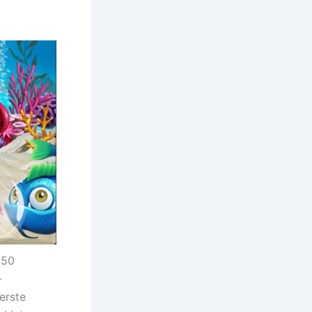
 50
-
erste