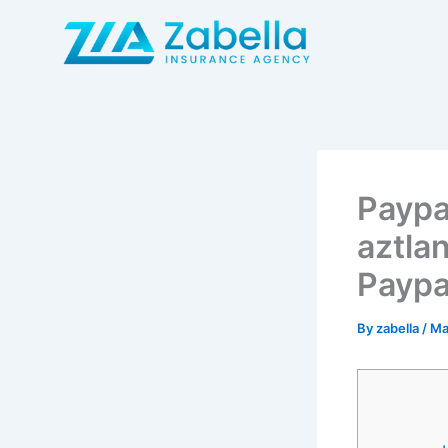
Skip
to
content
Paypa
aztla
Paypa
By
zabella
/
Ma