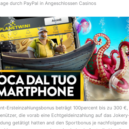
Lage durch PayPal in Angeschlossen Casinos
nt-Ersteinzahlungsbonus beträgt 100percent bis zu 300 €,
 Benützer, die vorab eine Echtgeldeinzahlung auf das Jokery
dung getätigt hatten and den Sportbonus je nachfolgende 