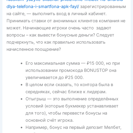
dlya-telefona-i-smartfona-apk-fayl/
зарегистрированным
на сайте, — выполнить вход в личный кабинет.
Принимать ставки от анонимных клиентов компания не
может. Начинающие игроки очень часто задают
вопросы – как вывести бонусные деньги? Следует
подчеркнуть, что как правильно использовать
начисленное поощрение?
Его максимальная сумма — ₽15 000, но при
использовании промокода BONUSTOP она
увеличивается до ₽25 000.
В целом если сказать, то контора была в
середняках, сейчас ближе к лидерам.
Отыгрыш — это выполнение определённых
условий (которые букмекер устанавливает
для того), чтобы перевести бонусы на
основной счёт игрока.
Например, бонус на первый депозит Мелбет,