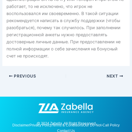
работает, то не исключено, что игрок не
воспользовался им своевременно. В такой ситуации
рекомендуется написать в службу поддержки (чтобы
разобраться), почему так случилось. При заполнении
регистрационной анкеты нужно предоставлять
достоверные личные данные. При предоставлении не
полной информации о себе зачисления на бонусный
счет не происходят.
PREVIOUS
NEXT
@ 2024 Zabella. All Right Researved
Disclaimer
Privacy Policy
Terms & Conditions
Our Do-Not-Call Policy
Contact Us