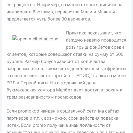
сокращается. Например, на матчи второго дивизиона
чемпионата Вьетнама, первенство Мали и Мьянмы
предлагается чуть более 30 вариантов.
Практика показывает, что
каждую неделю проводится
розыгрыш фрибетов среди
клиентов, которые совершают ставки на сумму от 500
рублей. Размер бонуса зависит от количества
набранных очков. Также есть дополнительные фрибеты
за пополнение счета картой от ЦУПИС, ставки на матчи
РПЛ и Первой лиги. На сегодняшний день
букмекерская контора Мелбет дает доступ игрокам к
трем разновидностям промокодов.
Если promokod найден в социальной сети (на сайтах
партнеров и т.п.), возможно, срок действия подарка
истек. Если promo получен в знак лояльности от
администрации БК на почту или телефон и при этом не