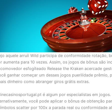
jo aquele arruíi Wild participa de conformidade rotação, b
or aumenta para 10 vezes. Assim, os jogos de bônus são in
comovedor esfogíteado Release the Kraken acercade gest
ocê ganhar começar um desses jogos puerilidade prêmio, 
mais dinheiro como abranger giros grátis extras.
linecasinosportugal.pt é algum por especialistas em jogos.
ternativamente, você pode aplicar o bônus de obtenção pa
símbolos scatter por 100x a parada real ou conformidade a