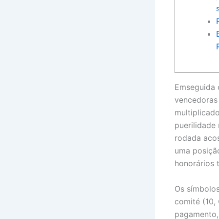
Emseguida c
vencedoras 
multiplicad
puerilidade 
rodada aco
uma posição
honorários 
Os símbolos
comité (10,
pagamento,