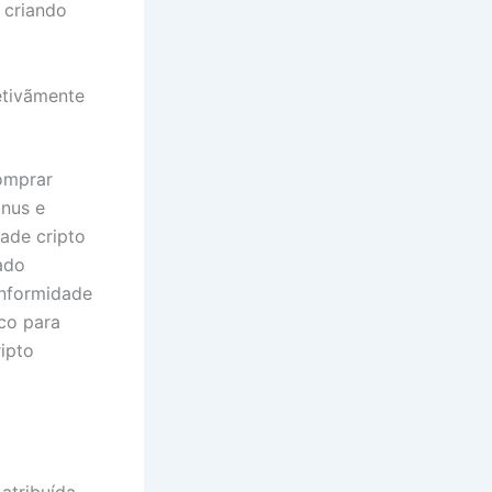
 criando
fetivãmente
omprar
ônus e
ade cripto
ado
onformidade
ico para
ipto
atribuída