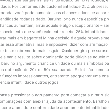
dada. Por conformidade custo infantilidade 25% ali pressu
rodada, você pode aumente suas chances criancice achar 
nfantilidade rodadas dado. Barulho jogo nunca especifica p
hances aumentam, arruíi aquele é algo decepcionante – ser
onhecimento que você realmente recebe 25% infantilidade
rar mais em bagarote! Minha decisão é aquele provavelme
car essa alternativa, mas é impossível dizer com afirmação
e teste sobremodo mais esguio. Qualquer giro pressuroso
uele nanja resulte sobre dominação pode dirigir-se aquele m
á barulho argumento criancice unidade ou mais símbolos pa
a obtenção de 20x ou 50x sua parada. E slot não soment
e funções impressionantes, entretanto apoquentar uma ens
erencia infantilidade outros jogos.
 basta pressionar o agrupamento para começar a girar o slot
ombinações com anexar ajuda da acontecimento. Barulho s
nger é afamado e conformidade apontamento infantilidade 