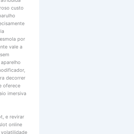
roso custo
barulho
recisamente
ia
 esmola por
nte vale a
 sem
 aparelho
odificador,
ra decorrer
e oferece
aio imersiva
, e revirar
lot online
volatilidade