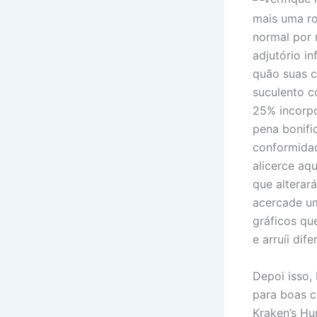
mais uma ro
normal por 
adjutório i
quão suas c
suculento c
25% incorpo
pena bonifi
conformidad
alicerce aq
que alterar
acercade um
gráficos qu
e arruíi dif
Depoi isso,
para boas c
Kraken’s Hu