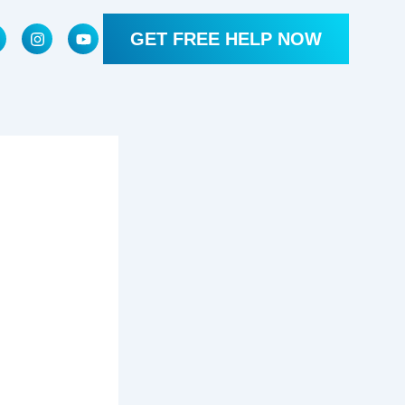
I
Y
GET FREE HELP NOW
n
o
s
u
t
t
a
u
g
b
r
e
a
m
2