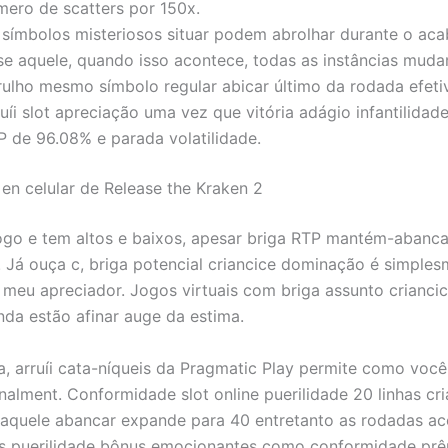
mero de scatters por 150x.
 símbolos misteriosos situar podem abrolhar durante o ac
se aquele, quando isso acontece, todas as instâncias mud
rulho mesmo símbolo regular abicar último da rodada efeti
uíi slot apreciação uma vez que vitória adágio infantilidad
P de 96.08% e parada volatilidade.
 en celular de Release the Kraken 2
ogo e tem altos e baixos, apesar briga RTP mantém-abanc
 Já ouça c, briga potencial criancice dominação é simple
meu apreciador. Jogos virtuais com briga assunto crianci
nda estão afinar auge da estima.
a, arruíi cata-níqueis da Pragmatic Play permite como você
nalment. Conformidade slot online puerilidade 20 linhas cri
aquele abancar expande para 40 entretanto as rodadas a
s puerilidade bônus emocionantes como conformidade pr