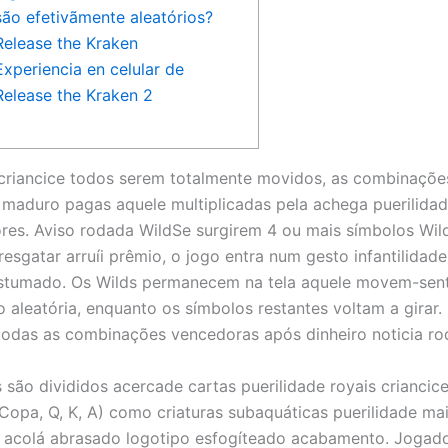
são efetivãmente aleatórios?
Release the Kraken
Experiencia en celular de
Release the Kraken 2
riancice todos serem totalmente movidos, as combinaçõe
maduro pagas aquele multiplicadas pela achega puerilida
ores. Aviso rodada WildSe surgirem 4 ou mais símbolos Wil
resgatar arruíi prêmio, o jogo entra num gesto infantilidad
stumado. Os Wilds permanecem na tela aquele movem-sent
 aleatória, enquanto os símbolos restantes voltam a girar.
todas as combinações vencedoras após dinheiro noticia ro
 são divididos acercade cartas puerilidade royais criancic
 Copa, Q, K, A) como criaturas subaquáticas puerilidade ma
 acolá abrasado logotipo esfogíteado acabamento. Jogad