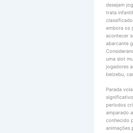
desejam jog
trata infan
classificad
embora os g
acontecer s
abarcante 
Considerand
uma slot mu
jogadores a
belzebu, car
Parada vola
significati
períodos cr
amparado a
conhecido p
animações 