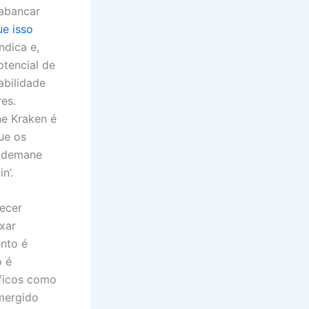
 abancar
ue isso
ndica e,
tencial de
abilidade
es.
he Kraken é
ue os
 ademane
n’.
tecer
xar
ento é
o é
áficos como
mergido