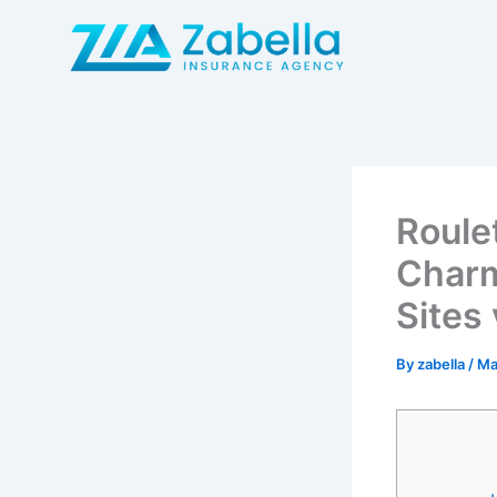
Skip
to
content
Roule
Charm
Sites
By
zabella
/
Ma