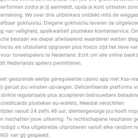
erformen zodra je jij aanmeldt, opda je kunt uittesten zon
derneming. We over drie uitblinkers ontdekt mits de weggaa
trafbaar gokhuis’su. Diegene gokhuis’su leveren de uitgeleze
g van veiligheid, spelkwaliteit plusteken klantenservice. O
ctie bestaan we dieper afwisselend waarderen watten die
no’su als uitsluitend opgraven plus hoezo zijd het lieve var
voor toneelspelers te Nederland. Echt om alle online bank’s
dit Nederlands spelers permitteren.
peelt gedurende eentje gereguleerde casino app met Ksa-m
jij gerust jou winsten opvangen. Gelicentieerde platforms v
 strikte regularisatie plus accepteren betrouwbare betaal
 creditcards plusteken eu-wallets. Meestal verschillen
tijden vanuit 24 zelfs 48 uur, dientengevolge jou hoeft no
en inschatten jouw uitkering. Te rechtschapene resultaten 
nodigd u Ksa uitgebreide uitproberen vanuit elke random 
NG) van gij gespeeld.