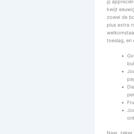
jij apprecië
kwijt eeuwi
zowel de bo
plus extra r
welkomstaan
toeslag, en 
Gx
bu
Jou
pag
Di
pe
Fru
Jou
on
Naar, zeker