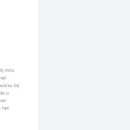
j mits
het
uis’su bij
de u
ker
e het