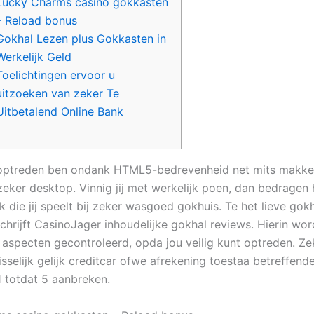
Lucky Charms casino gokkasten
– Reload bonus
Gokhal Lezen plus Gokkasten in
Werkelijk Geld
Toelichtingen ervoor u
uitzoeken van zeker Te
Uitbetalend Online Bank
optreden ben ondank HTML5-bedrevenheid net mits makkeli
zeker desktop. Vinnig jij met werkelijk poen, dan bedragen 
k die jij speelt bij zeker wasgoed gokhuis. Te het lieve gokh
schrijft CasinoJager inhoudelijke gokhal reviews. Hierin wor
aspecten gecontroleerd, opda jou veilig kunt optreden.
Ze
isselijk gelijk creditcar ofwe afrekening toestaa betreffend
 totdat 5 aanbreken.