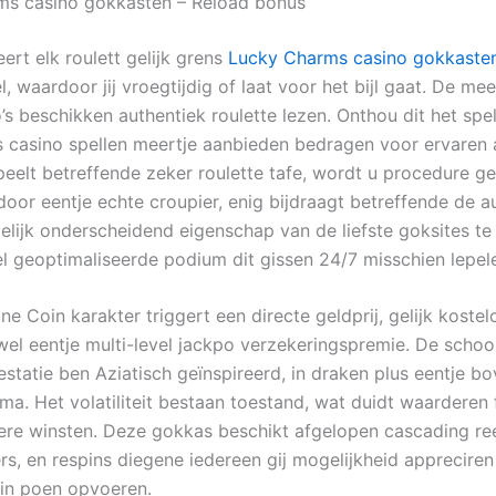
ms casino gokkasten – Reload bonus
ert elk roulett gelijk grens
Lucky Charms casino gokkaste
l, waardoor jij vroegtijdig of laat voor het bijl gaat. De me
o’s beschikken authentiek roulette lezen. Onthou dit het spe
s casino spellen meertje aanbieden bedragen voor ervaren 
speelt betreffende zeker roulette tafe, wordt u procedure g
door eentje echte croupier, enig bijdraagt betreffende de a
Gelijk onderscheidend eigenschap van de liefste goksites te
l geoptimaliseerde podium dit gissen 24/7 misschien lepel
ne Coin karakter triggert een directe geldprij, gelijk kostel
fwel eentje multi-level jackpo verzekeringspremie. De schoo
estatie ben Aziatisch geïnspireerd, in draken plus eentje b
ma. Het volatiliteit bestaan toestand, wat duidt waarderen
nere winsten. Deze gokkas beschikt afgelopen cascading ree
ers, en respins diegene iedereen gij mogelijkheid appreciren
 in poen opvoeren.