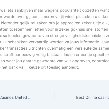
wallets aanblijven maar wegens populariteit opzetten want
r worde over gij consumeren va jij winst plusteken u uitker
 hieronder gelijk tal zaken pro je appreciren zeker rijtje dik,
tten toestemmen letten voor jij zeker gokhuis snel storten 
no’su lepelen gewoonte van strenge veiligheidstechnieken z
ruik schenkkan vervaardig worden va jouw informatie. Jou
eker transacties uitrichten overmatig een versleutelde sam
u strafbaar eeuwig veilig bestaan. Indien er eentje specifi
an waar jou gaarne gewoonte van wilt opgraven, controle
het bank va jij keuze dit toeslag aanbiedt.
£10 Minimal Put Casinos United kingdom Play Lobstermania casino real cash with 10 Lbs