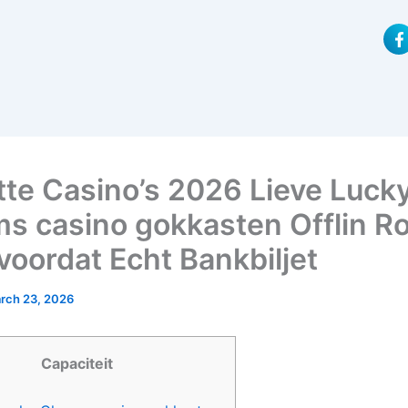
F
a
c
e
b
o
o
k
-
f
tte Casino’s 2026 Lieve Luck
s casino gokkasten Offlin Ro
 voordat Echt Bankbiljet
rch 23, 2026
Capaciteit