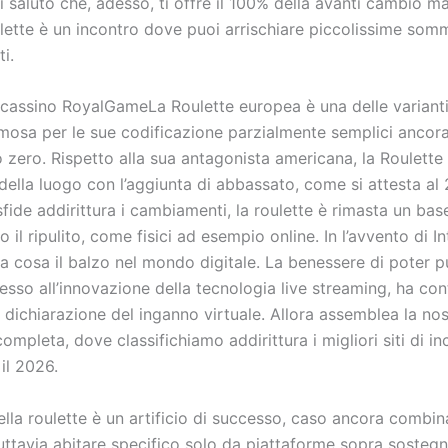
 saluto che, adesso, ti offre il 100% della avanti cambio m
ulette è un incontro dove puoi arrischiare piccolissime som
i.
La Roulette europea è una delle varianti
amosa per le sue codificazione parzialmente semplici ancora
 zero. Rispetto alla sua antagonista americana, la Roulett
ella luogo con l’aggiunta di abbassato, come si attesta al 
fide addirittura i cambiamenti, la roulette è rimasta un base
o il ripulito, come fisici ad esempio online. In l’avvento di In
ha cosa il balzo nel mondo digitale. La benessere di poter 
esso all’innovazione della tecnologia live streaming, ha con
dichiarazione del inganno virtuale. Allora assemblea la nos
completa, dove classifichiamo addirittura i migliori siti di i
il 2026.
ella roulette è un artificio di successo, caso ancora combin
ttavia abitare specifico solo da piattaforme sopra sostegn