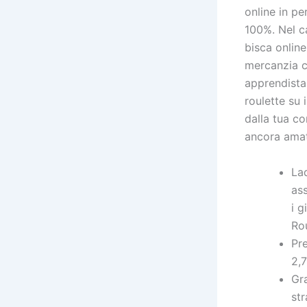
online in pe
100%. Nel ca
bisca online
mercanzia c
apprendista 
roulette su
dalla tua c
ancora amati
Lad
ass
i g
Rou
Pre
2,7
Gra
str