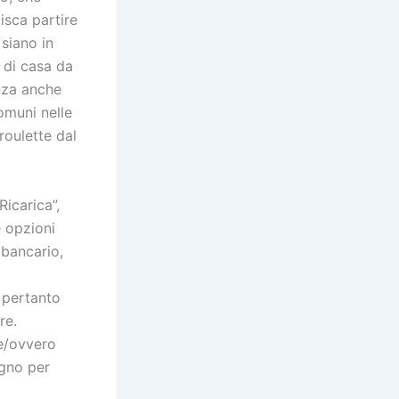
isca partire
 siano in
 di casa da
nza anche
omuni nelle
roulette dal
icarica”,
e opzioni
 bancario,
, pertanto
re.
e/ovvero
egno per