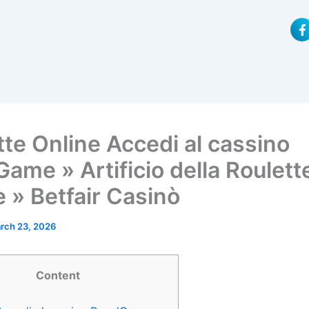
F
a
c
e
b
o
o
k
-
f
tte Online Accedi al cassino
Game » Artificio della Roulett
e » Betfair Casinò
rch 23, 2026
Content