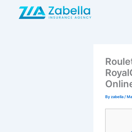
Skip
to
content
Roule
Royal
Onlin
By
zabella
/
Ma