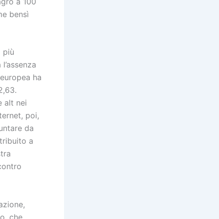
agro a 100
me bensì
 più
 l’assenza
e europea ha
2,63.
 alt nei
ternet, poi,
puntare da
tribuito a
tra
ncontro
azione,
o, che