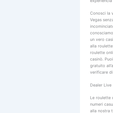
experiencia
Conosci la v
Vegas senza
incominciat
conosciamo 
un vero casi
alla roulett
roulette onl
casinò. Puoi
gratuito al
verificare d
Dealer Live
Le roulette
numeri casu
alla nostra 