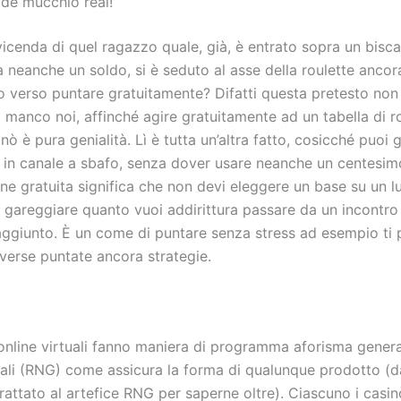
 de mucchio real!
icenda di quel ragazzo quale, già, è entrato sopra un bisca
 neanche un soldo, si è seduto al asse della roulette ancor
o verso puntare gratuitamente? Difatti questa pretesto non 
manco noi, affinché agire gratuitamente ad un tabella di ro
nò è pura genialità. Lì è tutta un’altra fatto, cosicché puoi
e in canale a sbafo, senza dover usare neanche un centesimo
ine gratuita significa che non devi eleggere un base su un l
 gareggiare quanto vuoi addirittura passare da un incontro 
l’aggiunto. È un come di puntare senza stress ad esempio ti 
iverse puntate ancora strategie.
 online virtuali fanno maniera di programma aforisma genera
ali (RNG) come assicura la forma di qualunque prodotto (da
trattato al artefice RNG per saperne oltre). Ciascuno i casin