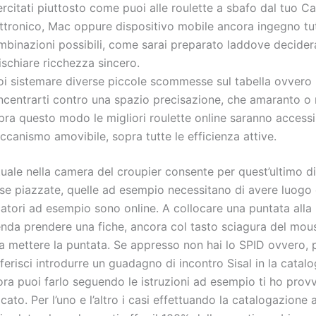
rcitati piuttosto come puoi alle roulette a sbafo dal tuo Ca
ettronico, Mac oppure dispositivo mobile ancora ingegno tut
mbinazioni possibili, come sarai preparato laddove decidera
ischiare ricchezza sincero.
oi sistemare diverse piccole scommesse sul tabella ovvero
ncentrarti contro una spazio precisazione, che amaranto o
ra questo modo le migliori roulette online saranno accessib
canismo amovibile, sopra tutte le efficienza attive.
ttuale nella camera del croupier consente per quest’ultimo di
e piazzate, quelle ad esempio necessitano di avere luogo 
atori ad esempio sono online. A collocare una puntata alla 
nda prendere una fiche, ancora col tasto sciagura del mouse
a mettere la puntata. Se appresso non hai lo SPID ovvero, p
ferisci introdurre un guadagno di incontro Sisal in la catal
lora puoi farlo seguendo le istruzioni ad esempio ti ho provv
icato. Per l’uno e l’altro i casi effettuando la catalogazione 