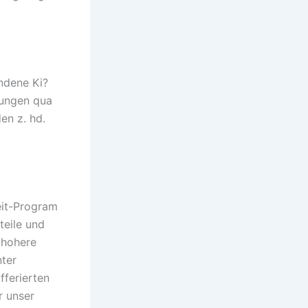
ndene Ki?
lungen qua
en z. hd.
eit-Program
teile und
 hohere
ter
ferierten
r unser