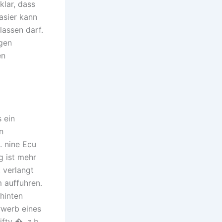
klar, dass
asier kann
lassen darf.
igen
en
 ein
n
. nine Ecu
g ist mehr
 verlangt
m auffuhren.
 hinten
rwerb eines
fty �, z.b.