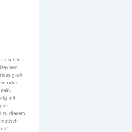
modischen
 Devisen.
lassigkeit
den oder
 sein.
fig mit
pire
l zu diesem
omatisch
rent