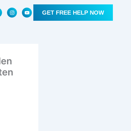
I
Y
GET FREE HELP NOW
n
o
s
u
t
t
a
u
g
b
r
e
a
m
len
ten