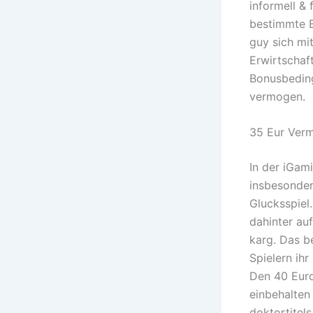
informell & 
bestimmte B
guy sich mi
Erwirtschaf
Bonusbeding
vermogen.
35 Eur Verm
In der iGam
insbesonder
Glucksspiel
dahinter auf
karg. Das b
Spielern ih
Den 40 Euro
einbehalten
doktortitel