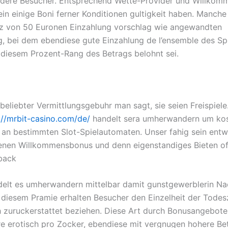
ndere Besucher. Entsprechend Wette-Provider und Willko
ein einige Boni ferner Konditionen gultigkeit haben. Manch
tz von 50 Euronen Einzahlung vorschlag wie angewandten
, bei dem ebendiese gute Einzahlung de l’ensemble des Spi
 diesem Prozent-Rang des Betrags belohnt sei.
 beliebter Vermittlungsgebuhr man sagt, sie seien Freispiele
://mrbit-casino.com/de/
handelt sera umherwandern um kos
 an bestimmten Slot-Spielautomaten. Unser fahig sein ent
genen Willkommensbonus und denn eigenstandiges Bieten of
back
delt es umherwandern mittelbar damit gunstgewerblerin N
ei diesem Pramie erhalten Besucher den Einzelheit der Todes
 zuruckerstattet beziehen. Diese Art durch Bonusangeboten
e erotisch pro Zocker, ebendiese mit vergnugen hohere Be