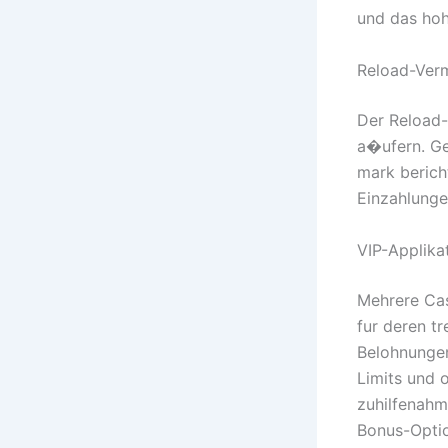
und das hoh
Reload-Verm
Der Reload-
a�ufern. Ge
mark berich
Einzahlungen
VIP-Applika
Mehrere Cas
fur deren t
Belohnungen
Limits und 
zuhilfenahm
Bonus-Optio