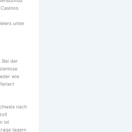
mmensbonus
e Casinos
elers unter
. Bei der
tenlose
weder wie
feriert
achweis nach
zoll
 ist
trage lagern