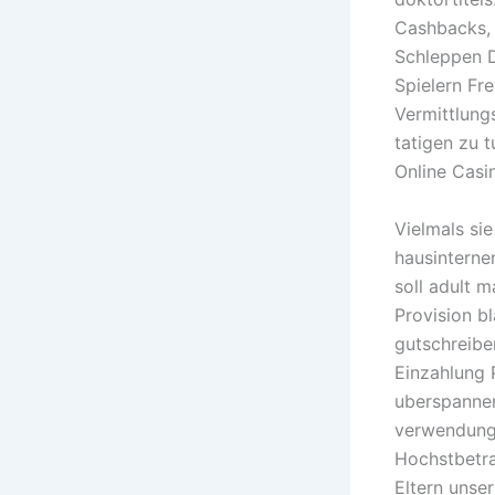
Cashbacks, 
Schleppen D
Spielern Fr
Vermittlungs
tatigen zu 
Online Casi
Vielmals si
hausinterne
soll adult 
Provision bl
gutschreibe
Einzahlung 
uberspannen
verwendung 
Hochstbetra
Eltern unse