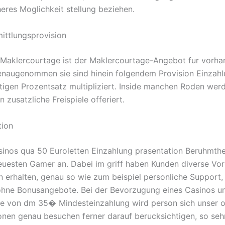
eres Moglichkeit stellung beziehen.
ittlungsprovision
Maklercourtage ist der Maklercourtage-Angebot fur vorha
naugenommen sie sind hinein folgendem Provision Einzah
tigen Prozentsatz multipliziert. Inside manchen Roden werd
 zusatzliche Freispiele offeriert.
tion
inos qua 50 Euroletten Einzahlung prasentation Beruhmth
reuesten Gamer an. Dabei im griff haben Kunden diverse Vor
 erhalten, genau so wie zum beispiel personliche Support,
ohne Bonusangebote. Bei der Bevorzugung eines Casinos un
e von dm 35� Mindesteinzahlung wird person sich unser of
nen genau besuchen ferner darauf berucksichtigen, so seh