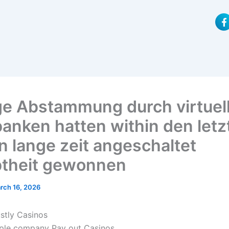
F
a
c
e
b
o
o
k
-
f
ge Abstammung durch virtuel
banken hatten within den letz
n lange zeit angeschaltet
btheit gewonnen
rch 16, 2026
ustly Casinos
ple company Pay out Casinos