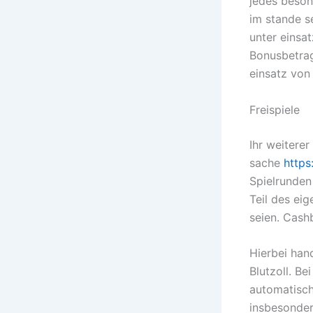
jedes beso
im stande s
unter einsa
Bonusbetrag
einsatz von
Freispiele
Ihr weiterer
sache
https
Spielrunden
Teil des ei
seien. Cash
Hierbei han
Blutzoll. B
automatisch
insbesonder