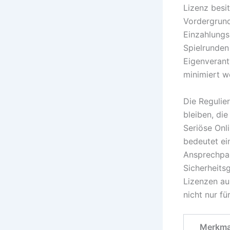
Lizenz besit
Vordergrund
Einzahlungs
Spielrunden
Eigenverant
minimiert w
Die Regulie
bleiben, di
Seriöse Onl
bedeutet ein
Ansprechpar
Sicherheits
Lizenzen aus
nicht nur fü
Merkma