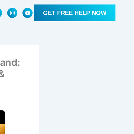
I
Y
GET FREE HELP NOW
n
o
s
u
t
t
a
u
g
b
r
e
a
m
land:
&