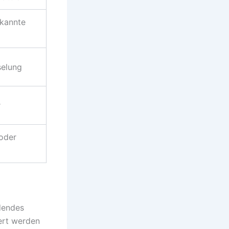
ekannte
selung
r
oder
idendes
ert werden