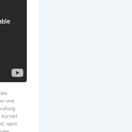
 die
ten und
prüfung
r korrekt
ll, nach
 oder