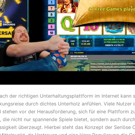
ach der richtigen Unterhaltungsplattform im Internet kann s
kungsreise durch dichtes Unterholz anfühlen. Viele Nutzer i
 stehen vor der Herausforderung, sich für eine Plattform z
, die nicht nur spannende Spiele bietet, sondern auch durch
ssigkeit überzeugt. Hierbei steht das Konzept der Seriöse O