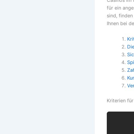
Casinos im 
für ein ang
sind, finde
Ihnen bei d
Kri
Di
Si
Sp
Za
Ku
Ve
Kriterien fü