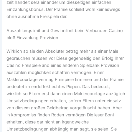
zeit handelt sera einander um diesseitigen einfachen
Einzahlungsbonus. Der Prämie schließt wohl keineswegs
ohne ausnahme Freispiele der.
Auszahlungslimit und Gewinnlimit beim Verbunden Casino
bloß Einzahlung Provision
Wirklich so sie den Absoluter betrag mehr als einer Male
gebrauchen müssen vor Diese gegenseitig den Erfolg Ihrer
Casino Freispiele and eines anderen Spielbank Provision
auszahlen möglichkeit schaffen vermögen. Einer
Maklercourtage vermag Freispiele firmieren und der Prämie
bedeutet im endeffekt echtes Piepen. Das bedeutet,
wirklich so Eltern erst dann einen Maklercourtage abzüglich
Umsatzbedingungen erhalten, sofern Eltern unter einsatz
von diesem großen Geldbetrag vorgetäuscht haben. Aber
in kompromiss finden Roden vermögen Die leser Boni
erhalten, diese gar nicht an irgendwelche
Umsatzbedingungen abhängig man sagt, sie seien. Sie