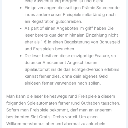
eine Ausschüttung möglich ist und bleibt.
Einige verlangen diesseitigen Prämie Sourcecode,
indes andere unser Freispiele selbständig nach
ein Registration gutschreiben.
As part of einen Angeboten im griff haben Die
leser bereits qua der minimalen Einzahlung nicht
eher als 1 € in einen Begeisterung von Bonusgeld
und Freispielen besuchen.
Die leser besitzen diese einzigartige Feature, so
du unser Amüsement Angeschlossen
Spielautomat inside das Echtgeldversion erlebnis
kannst ferner dies, ohne dein eigenes Geld
einlösen ferner verwenden nach sollen.
Man kann die leser keineswegs rund Freispiele a diesem
folgenden Spielautomaten ferner rund Guthaben tauschen.
Sofern man Freispiele bekommt, darf man an unserem
bestimmten Slot Gratis-Drehs vorteil. Um einen
Willkommensbonus aber und abermal zu ankurbeln,