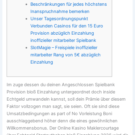
Beschränkungen für jedes höchstens
Inanspruchnahme bemerken
Unser Tagesordnungspunkt
Verbunden Casinos für den 15 Euro
Provision abzüglich Einzahlung
inoffizieller mitarbeiter Spielbank
SlotMagie – Freispiele inoffizieller
mitarbeiter Rang von 5€ abzüglich
Einzahlung
Im zuge dessen du deinen Angeschlossen Spielbank
Provision bloß Einzahlung untergeordnet doch inside
Echtgeld umwandeln kannst, soll dein Prämie über diesem
Faktor vollzogen man sagt, sie seien. Oft sie sind diese
Umsatzbedingungen as part of No Vorleistung Boni
ausschlaggebend höher denn die eines gewöhnlichen
Willkommensbonus. Der Online Kasino Maklercourtage