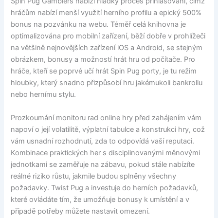
Spin Pug Gamblers nabízí hladký proces přihlašování, čímž
hráčům nabízí menší využití herního profilu a epický 500%
bonus na pozvánku na webu. Téměř celá knihovna je
optimalizována pro mobilní zařízení, běží dobře v prohlížeči
na většině nejnovějších zařízení iOS a Android, se stejným
obrázkem, bonusy a možností hrát hru od počítače. Pro
hráče, kteří se poprvé učí hrát Spin Pug porty, je tu režim
hloubky, který snadno přizpůsobí hru jakémukoli bankrollu
nebo hernímu stylu.
Prozkoumání monitoru rad online hry před zahájením vám
napoví o její volatilitě, výplatní tabulce a konstrukci hry, což
vám usnadní rozhodnutí, zda to odpovídá vaší reputaci.
Kombinace praktických her s disciplinovanými měnovými
jednotkami se zaměřuje na zábavu, pokud stále nabízíte
reálné riziko růstu, jakmile budou splněny všechny
požadavky. Twist Pug a investuje do herních požadavků,
které ovládáte tím, že umožňuje bonusy k umístění a v
případě potřeby můžete nastavit omezení.