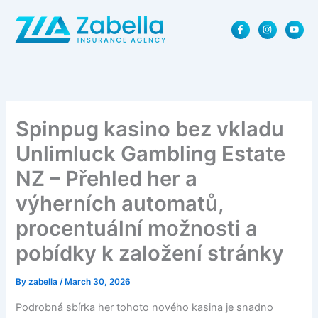
Skip
F
I
Y
to
a
n
o
content
c
s
u
e
t
t
b
a
u
o
g
b
o
r
e
k
a
-
m
f
Spinpug kasino bez vkladu
Unlimluck Gambling Estate
NZ – Přehled her a
výherních automatů,
procentuální možnosti a
pobídky k založení stránky
By
zabella
/
March 30, 2026
Podrobná sbírka her tohoto nového kasina je snadno