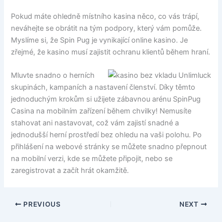
Pokud máte ohledně místního kasina něco, co vás trápí,
neváhejte se obrátit na tým podpory, který vám pomůže.
Myslíme si, že Spin Pug je vynikající online kasino. Je
zřejmé, že kasino musí zajistit ochranu klientů během hraní.
Mluvte snadno o herních
skupinách, kampaních a nastavení členství. Díky těmto
jednoduchým krokům si užijete zábavnou arénu SpinPug
Casina na mobilním zařízení během chvilky! Nemusíte
stahovat ani nastavovat, což vám zajistí snadné a
jednodušší herní prostředí bez ohledu na vaši polohu. Po
přihlášení na webové stránky se můžete snadno přepnout
na mobilní verzi, kde se můžete připojit, nebo se
zaregistrovat a začít hrát okamžitě.
PREVIOUS
NEXT