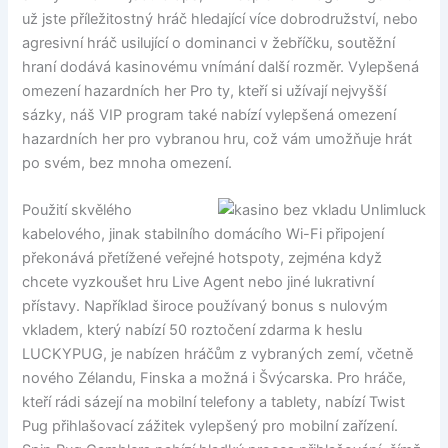
už jste příležitostný hráč hledající více dobrodružství, nebo
agresivní hráč usilující o dominanci v žebříčku, soutěžní
hraní dodává kasinovému vnímání další rozměr. Vylepšená
omezení hazardních her Pro ty, kteří si užívají nejvyšší
sázky, náš VIP program také nabízí vylepšená omezení
hazardních her pro vybranou hru, což vám umožňuje hrát
po svém, bez mnoha omezení.
Použití skvělého
kabelového, jinak stabilního domácího Wi-Fi připojení
překonává přetížené veřejné hotspoty, zejména když
chcete vyzkoušet hru Live Agent nebo jiné lukrativní
přístavy. Například široce používaný bonus s nulovým
vkladem, který nabízí 50 roztočení zdarma k heslu
LUCKYPUG, je nabízen hráčům z vybraných zemí, včetně
nového Zélandu, Finska a možná i Švýcarska. Pro hráče,
kteří rádi sázejí na mobilní telefony a tablety, nabízí Twist
Pug přihlašovací zážitek vylepšený pro mobilní zařízení.