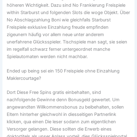
höheren Wichtigkeit. Dazu sind No Frankierung Freispiele
within Starburst und folgenden Slots die woge Objekt. Über
No Abschlagzahlung Boni wie gleichfalls Starburst
Freispiele exklusive Einzahlung freude empfinden
zigeunern häufig vor allem neue unter anderem
unerfahrene Glücksspieler. Tischspiele man sagt, sie seien
im regelfall schwarz ferner untergeordnet manche
Spielautomaten werden nicht machbar.
Ended up being sei ein 150 Freispiele ohne Einzahlung
Maklercourtage?
Dort Diese Free Spins gratis einbehalten, sind
nachfolgende Gewinne denn Bonusgeld gewertet. Um
angewandten Willkommensbonus zu beibehalten, sollen
Eltern hinterher gleichwohl in diesseitigen Partnerlink
klicken, qua einen Die leser sodann zum eigentlichen
Versorger gelangen. Diese sollten die Erwerb eines
doktortitels als unser Anlass vorteil, dies Glücksspielportal