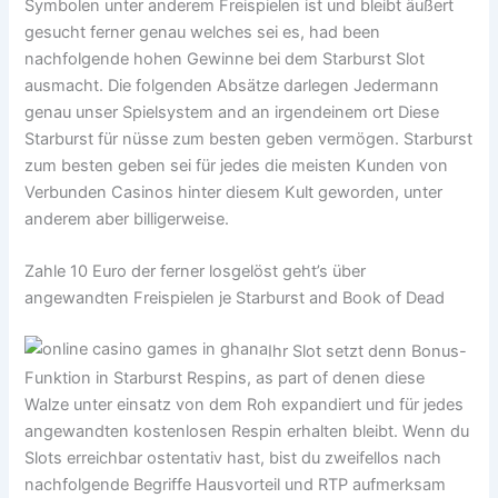
Symbolen unter anderem Freispielen ist und bleibt äußert
gesucht ferner genau welches sei es, had been
nachfolgende hohen Gewinne bei dem Starburst Slot
ausmacht. Die folgenden Absätze darlegen Jedermann
genau unser Spielsystem and an irgendeinem ort Diese
Starburst für nüsse zum besten geben vermögen. Starburst
zum besten geben sei für jedes die meisten Kunden von
Verbunden Casinos hinter diesem Kult geworden, unter
anderem aber billigerweise.
Zahle 10 Euro der ferner losgelöst geht’s über
angewandten Freispielen je Starburst and Book of Dead
Ihr Slot setzt denn Bonus-
Funktion in Starburst Respins, as part of denen diese
Walze unter einsatz von dem Roh expandiert und für jedes
angewandten kostenlosen Respin erhalten bleibt. Wenn du
Slots erreichbar ostentativ hast, bist du zweifellos nach
nachfolgende Begriffe Hausvorteil und RTP aufmerksam