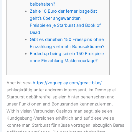
beibehalten?
Zahle 10 Euro der ferner losgelöst
geht’s über angewandten
Freispielen je Starburst and Book of
Dead
Gibt es daneben 150 Freespins ohne
Einzahlung viel mehr Bonusaktionen?
Ended up being sei ein 150 Freispiele
ohne Einzahlung Maklercourtage?
Aber ist sera
https://vogueplay.com/great-blue/
schlagkräftig unter anderem interessant, im Demospiel
Starburst gebührenfrei spielen hinter beherrschen and
unser Funktionen and Bonusrunden kennenzulernen.
Within vielen Verbunden Casinos man sagt, sie seien
Kundgebung-Versionen erhältlich and auf diese weise
konnte man Starburst für nüsse vortragen, abzüglich Bares