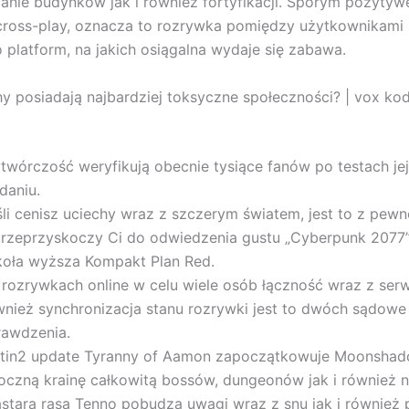
anie budynków jak i również fortyfikacji. Sporym pozytyw
cross-play, oznacza to rozrywka pomiędzy użytkownikami
 platform, na jakich osiągalna wydaje się zabawa.
hy posiadają najbardziej toksyczne społeczności? | vox k
twórczość weryfikują obecnie tysiące fanów po testach je
daniu.
śli cenisz uciechy wraz z szczerym światem, jest to z pewn
trzeprzyskoczy Ci do odwiedzenia gustu „Cyberpunk 2077”
koła wyższa Kompakt Plan Red.
 rozrywkach online w celu wiele osób łączność wraz z serw
wnież synchronizacja stanu rozrywki jest to dwóch sądowe
rawdzenia.
tin2 update Tyranny of Aamon zapoczątkowuje Moonshad
oczną krainę całkowitą bossów, dungeonów jak i również 
astara rasa Tenno pobudza uwagi wraz z snu jak i również 