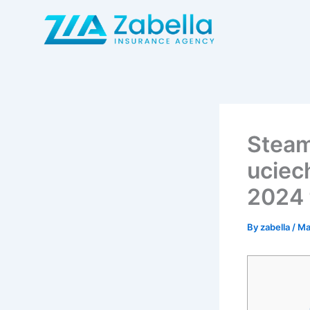
Skip
to
content
Steam
uciec
2024 
By
zabella
/
Ma