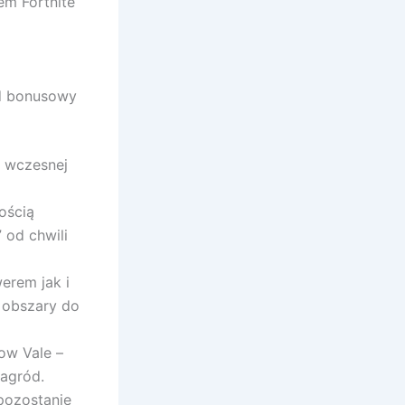
em Fortnite
od bonusowy
j wczesnej
ością
 od chwili
erem jak i
 obszary do
ow Vale –
nagród.
pozostanie