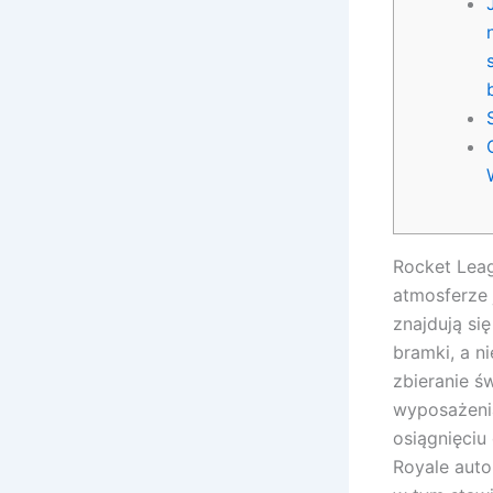
Rocket Leag
atmosferze 
znajdują si
bramki, a n
zbieranie ś
wyposażenia
osiągnięciu
Royale auto