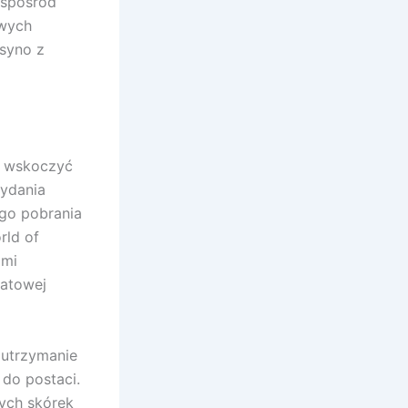
 spośród
owych
syno z
c wskoczyć
wydania
ego pobrania
rld of
ami
iatowej
 utrzymanie
do postaci.
nych skórek