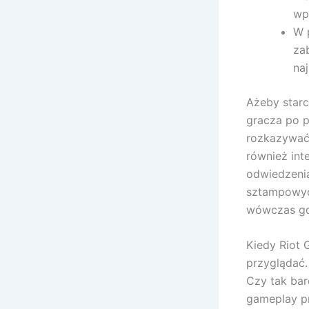
wp
W 
za
naj
Ażeby starc
gracza po p
rozkazywać.
również int
odwiedzenia
sztampowyc
wówczas gd
Kiedy Riot 
przyglądać.
Czy tak bar
gameplay pr