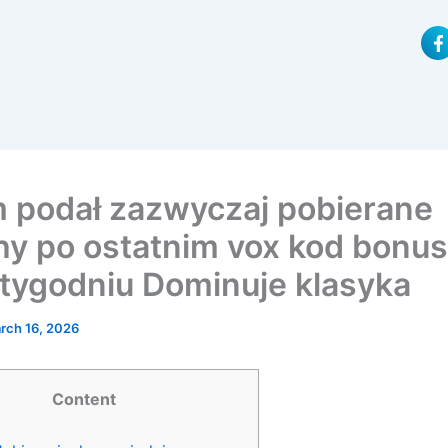
F
a
c
e
b
o
o
k
-
f
 podał zazwyczaj pobierane
hy po ostatnim vox kod bonu
tygodniu Dominuje klasyka
rch 16, 2026
Content