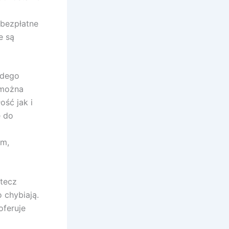
 bezpłatne
e są
żdego
 można
ość jak i
e do
ym,
stecz
 chybiają.
oferuje