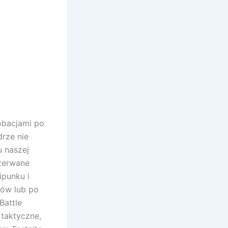
obacjami po
drze nie
u naszej
rzerwane
ipunku i
ków lub po
Battle
 taktyczne,