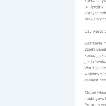
końca artyk
tradycyjnym
korzyściach
brakiem oce
Czy warto 
Zdarzenie m
dzięki pane
konsol, jak
jak i równie
Warships je
wojennymi s
zamiast czo
Model włas
hostingów. 
Program wyd