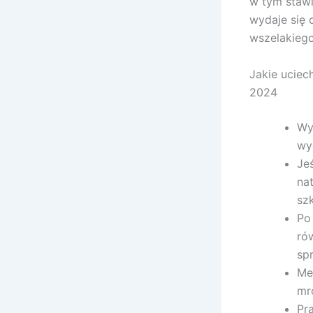
w tym stawi
wydaje się 
wszelakiego
Jakie uciec
2024
Wy
wy
Je
na
sz
Po
ró
sp
Me
mr
Pr