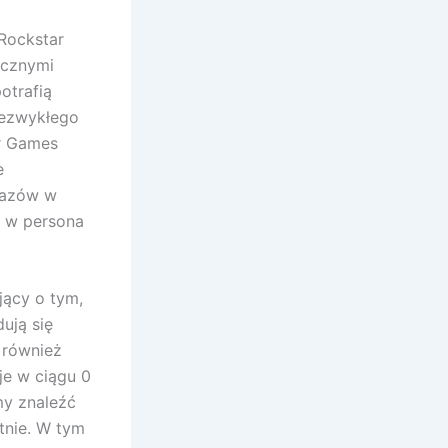
Rockstar
icznymi
otrafią
iezwykłego
r Games
e
brazów w
i w persona
jący o tym,
ują się
 również
je w ciągu 0
my znaleźć
tnie. W tym