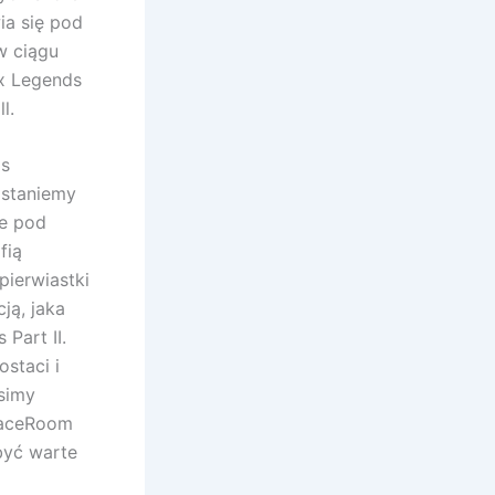
ia się pod
w ciągu
ex Legends
l.
as
ostaniemy
te pod
fią
pierwiastki
ją, jaka
Part II.
staci i
simy
RaceRoom
być warte