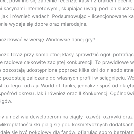
ułu, powinno się zapełnić recenzje kasyn z brakiem ocenie
i kasynami internetowymi, skupiając uwagi pod ich klucz
 jak i również wadach. Podsumowując – licencjonowane ka
nie wydaje się dobre oraz miarodajne.
oczekiwać w wersję Windowsie danej gry?
oże teraz przy kompletnej klasy sprawdzić ogół, potrafią
le radiowe całkowite zaciętej konkurencji. To prawidłowe 
ie pozostają udostępnione poprzez kilka dni do nieodpłatn
ż pozostają zaliczane do własnych profili w ściągnięciu. Wo
st to tego rodzaju World of Tanks, jednakże spośród okręt
pośród okresu Jak i również oraz II Konkurencji Ogólnośw
łgów.
ny umożliwia deweloperom na ciągły rozwój rozrywki oraz
Mikropłatności skupiają się pod kosmetycznych dodatkach 
aje się być pokojowy dla fanów, ofiarując sporo bezpłat