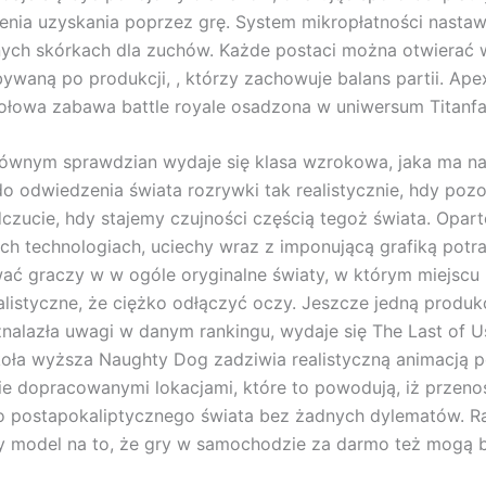
nia uzyskania poprzez grę. System mikropłatności nastaw
ych skórkach dla zuchów. Każde postaci można otwierać 
ywaną po produkcji, , którzy zachowuje balans partii. Ap
iołowa zabawa battle royale osadzona w uniwersum Titanfal
łównym sprawdzian wydaje się klasa wzrokowa, jaka ma n
o odwiedzenia świata rozrywki tak realistycznie, hdy poz
dczucie, hdy stajemy czujności częścią tegoż świata. Opar
ch technologiach, uciechy wraz z imponującą grafiką potra
ać graczy w w ogóle oryginalne światy, w którym miejscu 
alistyczne, że ciężko odłączyć oczy. Jeszcze jedną produkc
znalazła uwagi w danym rankingu, wydaje się The Last of Us 
oła wyższa Naughty Dog zadziwia realistyczną animacją po
ie dopracowanymi lokacjami, które to powodują, iż przeno
do postapokaliptycznego świata bez żadnych dylematów. 
y model na to, że gry w samochodzie za darmo też mogą 