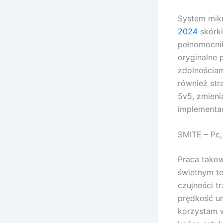
System mik
2024
skórki
pełnomocni
oryginalne 
zdolnościam
również st
5v5, zmieni
implementac
SMITE – Pc
Praca takow
świetnym te
czujności t
prędkość u
korzystam w