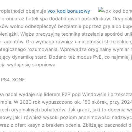
ropłatności obejmuje
vox kod bonusowy
 broni oraz hoteli spa dodatki gwoli pośredników. Orygina
ków wolno odbezpieczyć bezpłatnie poprzez grę albo ku
pieniążki. Wiąże precyzyjną technikę strzelania spośród un
i agentów. Gra wymaga również umiejętności strzeleckich, 
rategicznego rozumowania. Wprowadza oryginalny wymiar 
ający dynamikę starć. Dodano też modus PvE, co najmniej 
ja wydaje się stopniowa.
, PS4, XONE
a nadal wydaje się liderem F2P pod Windowsie i przekszta
mpie. W 2023 rok wypuszczono ok. 150 skórek, przy 2024
rzech oryginalnych bohaterów. Jak gracz, jaki to docenia 
mowy jak i również wysoki poziom anonimowości nadzwycz
raz z ofert kasyn z brakiem ocenie. Zbliżając baczności