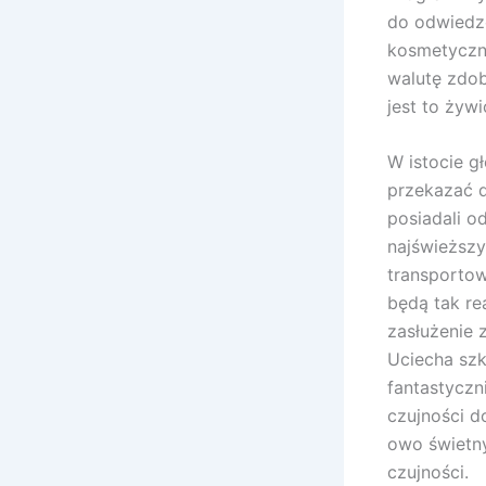
do odwiedze
kosmetyczn
walutę zdob
jest to żyw
W istocie g
przekazać d
posiadali o
najświeższy
transportow
będą tak re
zasłużenie 
Uciecha szk
fantastyczn
czujności 
owo świetn
czujności.