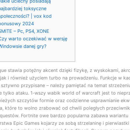
Jakie uciechy posiadają
najbardziej toksyczne
społeczności? | vox kod
bonusowy 2024
SMITE – Pc, PS4, XONE
Czy warto oczekiwać w wersję
Windowsie danej gry?
ue stawia potężny akcent dzięki fizykę, z wyskokami, akr
jak i również użyciem turbo na prowadzeniu. Funkcje w ka
ę sztywno przypisane – należy pamiętać na temat strzeżeni
ie tylko ataku. 1-wszy wabik world of warcraft jest to niep
wieżych szczytów formie oraz codzienne usprawnianie ekw
, które to wolno zrabować od chwili poległych przeciwni
 questów.
Fortnite owe bardzo popularna zabawa wariantu 
rstwa Epic Games kojarzy ze sobą strzelaninę i pierwiastki