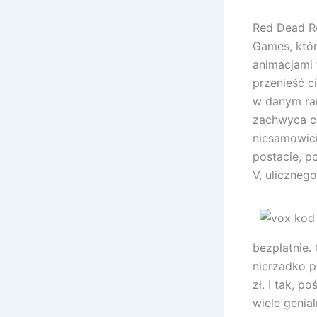
Red Dead R
Games, któr
animacjami 
przenieść c
w danym ra
zachwyca co
niesamowici
postacie, 
V, uliczneg
bezpłatnie.
nierzadko p
zł. I tak, 
wiele genia