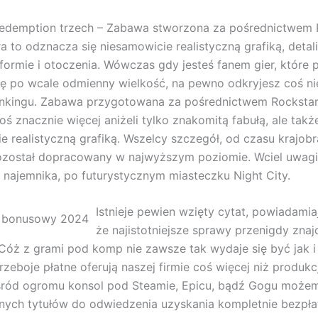
edemption trzech – Zabawa stworzona za pośrednictwem 
a to odznacza się niesamowicie realistyczną grafiką, detal
formie i otoczenia. Wówczas gdy jesteś fanem gier, które p
ię po wcale odmienny wielkość, na pewno odkryjesz coś n
nkingu. Zabawa przygotowana za pośrednictwem Rocksta
ś znacznie więcej aniżeli tylko znakomitą fabułą, ale takż
e realistyczną grafiką. Wszelcy szczegół, od czasu krajo
pozostał dopracowany w najwyższym poziomie. Wciel uwag
o najemnika, po futurystycznym miasteczku Night City.
Istnieje pewien wzięty cytat, powiadamia
że najistotniejsze sprawy przenigdy znajd
 Cóż z grami pod komp nie zawsze tak wydaje się być jak i
rzeboje płatne oferują naszej firmie coś więcej niż produkc
pośród ogromu konsol pod Steamie, Epicu, bądź Gogu może
lnych tytułów do odwiedzenia uzyskania kompletnie bezpła