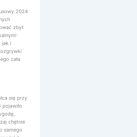
lnych
pować zbyt
ikalnymi
jak i
rozgrywki
jego cała
łca się przy
 pojawiło
wygodę,
aj chętnie
 do samego