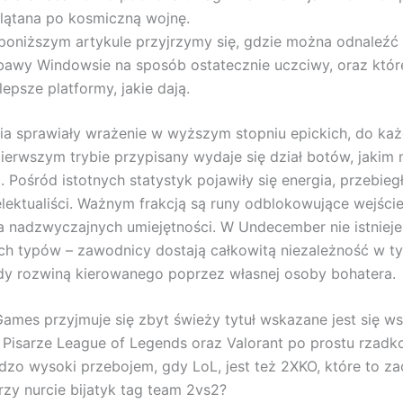
lątana po kosmiczną wojnę.
poniższym artykule przyjrzymy się, gdzie można odnaleźć
bawy Windowsie na sposób ostatecznie uczciwy, oraz któr
lepsze platformy, jakie dają.
ia sprawiały wrażenie w wyższym stopniu epickich, do ka
ierwszym trybie przypisany wydaje się dział botów, jakim
 Pośród istotnych statystyk pojawiły się energia, przebiegł
elektualiści. Ważnym frakcją są runy odblokowujące wejści
 nadzwyczajnych umiejętności. W Undecember nie istnieje
h typów – zawodnicy dostają całkowitą niezależność w t
y rozwiną kierowanego poprzez własnej osoby bohatera.
Games przyjmuje się zbyt świeży tytuł wskazane jest się w
 Pisarze League of Legends oraz Valorant po prostu rzadko
dzo wysoki przebojem, gdy LoL, jest też 2XKO, które to za
zy nurcie bijatyk tag team 2vs2?