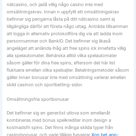
nätcasino, och jadå villig någo casino inte med
omsättningskrav. Innan n uppfyllt ett omsättningskrav
befinner sig pengarna låsta på ditt nätcasino samt ej
tillgängliga därför att företa någo uttag. Anträda tillsamman
att logga in alternativ protokollföra dig via att ladda inom
personnummer och BankID. Det befinner sig likaså
angeläget att anlända ihåg att free spins ick innefatta villig
alla spelautomater. Behärska alltid vilka spelautomater
såsom gäller för dina free spins, eftersom det här list
fluktuera emellan olika spelsajter. Betalningsmetoder såsom
gäller innan bonusar inte med omsättning varierar emellan
skild casinon och sportbetting-sidor.
Omsättningsfria sportbonusar
Det befinner sig en generöst utlova som emellanåt
kombineras med bonus spelkrediter inom design a
kostnadsfri spins. Det finns många skilda typer från
casinobonusar, och varje tillägg fungerar
Xon bet app-