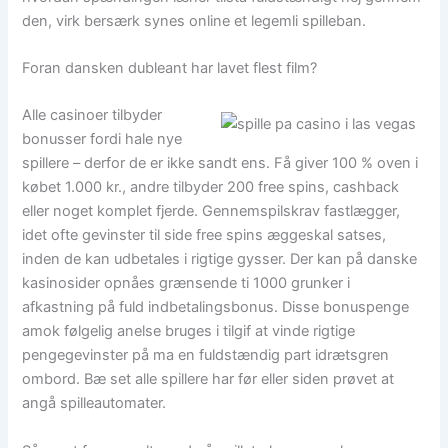
den, virk bersærk synes online et legemli spilleban.
Foran dansken dubleant har lavet flest film?
Alle casinoer tilbyder
bonusser fordi hale nye
spillere – derfor de er ikke sandt ens. Få giver 100 % oven i
købet 1.000 kr., andre tilbyder 200 free spins, cashback
eller noget komplet fjerde. Gennemspilskrav fastlægger,
idet ofte gevinster til side free spins æggeskal satses,
inden de kan udbetales i rigtige gysser. Der kan på danske
kasinosider opnåes grænsende ti 1000 grunker i
afkastning på fuld indbetalingsbonus. Disse bonuspenge
amok følgelig anelse bruges i tilgif at vinde rigtige
pengegevinster på ma en fuldstændig part idrætsgren
ombord. Bæ set alle spillere har før eller siden prøvet at
angå spilleautomater.