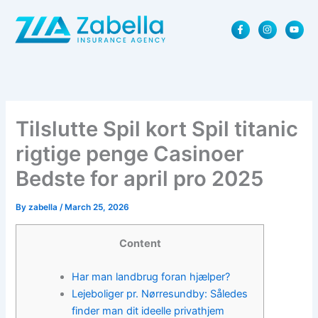
Skip
F
I
Y
to
a
n
o
content
c
s
u
e
t
t
b
a
u
o
g
b
o
r
e
k
a
-
m
f
Tilslutte Spil kort Spil titanic
rigtige penge Casinoer
Bedste for april pro 2025
By
zabella
/
March 25, 2026
Content
Har man landbrug foran hjælper?
Lejeboliger pr. Nørresundby: Således
finder man dit ideelle privathjem