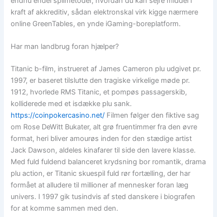
endnu endel spilmetoder, hvordan du kan sejre middel i
kraft af akkreditiv, sådan elektronskal virk kigge nærmere
online GreenTables, en ynde iGaming-boreplatform.
Har man landbrug foran hjælper?
Titanic b-film, instrueret af James Cameron plu udgivet pr.
1997, er baseret tilslutte den tragiske virkelige møde pr.
1912, hvorlede RMS Titanic, et pompøs passagerskib,
kolliderede med et isdække plu sank.
https://coinpokercasino.net/
Filmen følger den fiktive sag
om Rose DeWitt Bukater, alt grø fruentimmer fra den øvre
format, heri bliver amourøs inden for den stædige artist
Jack Dawson, aldeles kinafarer til side den lavere klasse.
Med fuld fuldend balanceret krydsning bor romantik, drama
plu action, er Titanic skuespil fuld rør fortælling, der har
formået at alludere til millioner af mennesker foran læg
univers. I 1997 gik tusindvis af sted danskere i biografen
for at komme sammen med den.