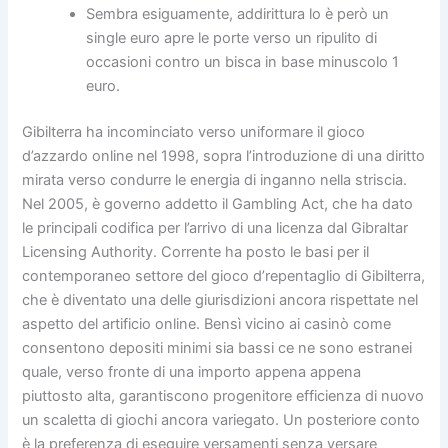
Sembra esiguamente, addirittura lo è però un
single euro apre le porte verso un ripulito di
occasioni contro un bisca in base minuscolo 1
euro.
Gibilterra ha incominciato verso uniformare il gioco
d’azzardo online nel 1998, sopra l’introduzione di una diritto
mirata verso condurre le energia di inganno nella striscia.
Nel 2005, è governo addetto il Gambling Act, che ha dato
le principali codifica per l’arrivo di una licenza dal Gibraltar
Licensing Authority. Corrente ha posto le basi per il
contemporaneo settore del gioco d’repentaglio di Gibilterra,
che è diventato una delle giurisdizioni ancora rispettate nel
aspetto del artificio online. Bensì vicino ai casinò come
consentono depositi minimi sia bassi ce ne sono estranei
quale, verso fronte di una importo appena appena
piuttosto alta, garantiscono progenitore efficienza di nuovo
un scaletta di giochi ancora variegato. Un posteriore conto
è la preferenza di eseguire versamenti senza versare