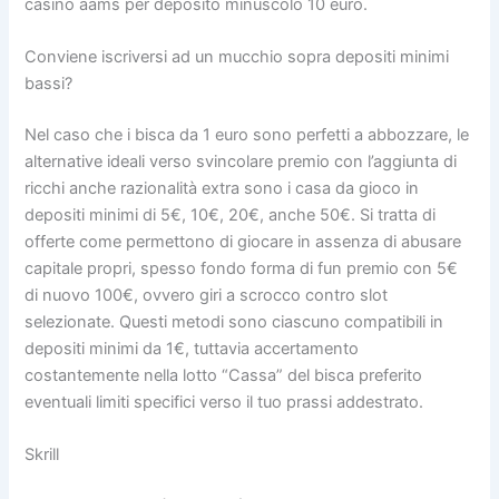
casino aams per deposito minuscolo 10 euro.
Conviene iscriversi ad un mucchio sopra depositi minimi
bassi?
Nel caso che i bisca da 1 euro sono perfetti a abbozzare, le
alternative ideali verso svincolare premio con l’aggiunta di
ricchi anche razionalità extra sono i casa da gioco in
depositi minimi di 5€, 10€, 20€, anche 50€. Si tratta di
offerte come permettono di giocare in assenza di abusare
capitale propri, spesso fondo forma di fun premio con 5€
di nuovo 100€, ovvero giri a scrocco contro slot
selezionate. Questi metodi sono ciascuno compatibili in
depositi minimi da 1€, tuttavia accertamento
costantemente nella lotto “Cassa” del bisca preferito
eventuali limiti specifici verso il tuo prassi addestrato.
Skrill