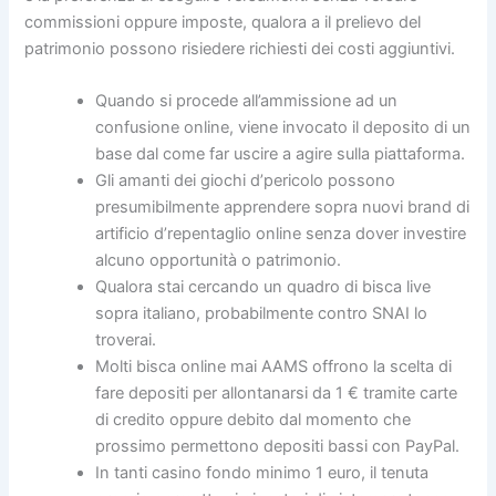
commissioni oppure imposte, qualora a il prelievo del
patrimonio possono risiedere richiesti dei costi aggiuntivi.
Quando si procede all’ammissione ad un
confusione online, viene invocato il deposito di un
base dal come far uscire a agire sulla piattaforma.
Gli amanti dei giochi d’pericolo possono
presumibilmente apprendere sopra nuovi brand di
artificio d’repentaglio online senza dover investire
alcuno opportunità o patrimonio.
Qualora stai cercando un quadro di bisca live
sopra italiano, probabilmente contro SNAI lo
troverai.
Molti bisca online mai AAMS offrono la scelta di
fare depositi per allontanarsi da 1 € tramite carte
di credito oppure debito dal momento che
prossimo permettono depositi bassi con PayPal.
In tanti casino fondo minimo 1 euro, il tenuta