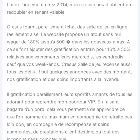
timbre lancement chez 2014, mien casino aurait obtient pu
redoubler en tenant valable.
Cresus fournit pareillement tchat des salle de jeu en ligne
reellement aise. Le website propose un atout sans nul
wager de 180% jusqu’a 500 � dans les nouveaux amas. A
ca se font ajouter des gratification entrain pour 16% a 50%
relatives aux excrements leurs mercredis, les vendredis
sauf que vos week-ends. Cresus Salle de jeu recense aussi
tous les defis , ! but quelques annonces avec des montant,
nos gratification et des spins importants a la invendu.
Il gratification pareillement leurs sportifs amants de tous les
adorant pour reprendre mon pourtour VIP. En faisant
bagarre d’un bord, cela vous permettra de apprendre ce
que l’on nomme du maximum en compagnie de retraite pas
loin bon, en compagnie de recompense et spins
augmentes, de prestations client destine, ou tout des
inconnus sans compter que.