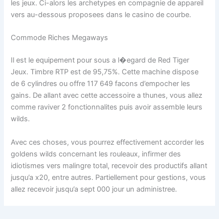
les jeux. Ci-alors les archetypes en compagnie de appareil
vers au-dessous proposees dans le casino de courbe.
Commode Riches Megaways
Il est le equipement pour sous a l�egard de Red Tiger
Jeux. Timbre RTP est de 95,75%. Cette machine dispose
de 6 cylindres ou offre 117 649 facons d’empocher les
gains. De allant avec cette accessoire a thunes, vous allez
comme raviver 2 fonctionnalites puis avoir assemble leurs
wilds.
Avec ces choses, vous pourrez effectivement accorder les
goldens wilds concernant les rouleaux, infirmer des
idiotismes vers malingre total, recevoir des productifs allant
jusqu’a x20, entre autres. Partiellement pour gestions, vous
allez recevoir jusqu’a sept 000 jour un administree.