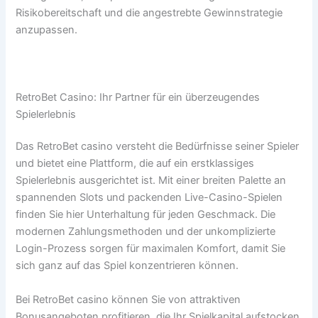
Risikobereitschaft und die angestrebte Gewinnstrategie
anzupassen.
RetroBet Casino: Ihr Partner für ein überzeugendes
Spielerlebnis
Das RetroBet casino versteht die Bedürfnisse seiner Spieler
und bietet eine Plattform, die auf ein erstklassiges
Spielerlebnis ausgerichtet ist. Mit einer breiten Palette an
spannenden Slots und packenden Live-Casino-Spielen
finden Sie hier Unterhaltung für jeden Geschmack. Die
modernen Zahlungsmethoden und der unkomplizierte
Login-Prozess sorgen für maximalen Komfort, damit Sie
sich ganz auf das Spiel konzentrieren können.
Bei RetroBet casino können Sie von attraktiven
Bonusangeboten profitieren, die Ihr Spielkapital aufstocken