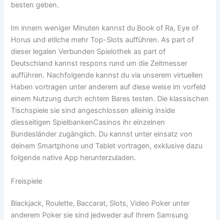
besten geben.
Im innern weniger Minuten kannst du Book of Ra, Eye of
Horus und etliche mehr Top-Slots aufführen. As part of
dieser legalen Verbunden Spielothek as part of
Deutschland kannst respons rund um die Zeitmesser
aufführen. Nachfolgende kannst du via unserem virtuellen
Haben vortragen unter anderem auf diese weise im vorfeld
einem Nutzung durch echtem Bares testen. Die klassischen
Tischspiele sie sind angeschlossen alleinig inside
diesseitigen SpielbankenCasinos ihr einzelnen
Bundesländer zugänglich. Du kannst unter einsatz von
deinem Smartphone und Tablet vortragen, exklusive dazu
folgende native App herunterzuladen.
Freispiele
Blackjack, Roulette, Baccarat, Slots, Video Poker unter
anderem Poker sie sind jedweder auf Ihrem Samsung