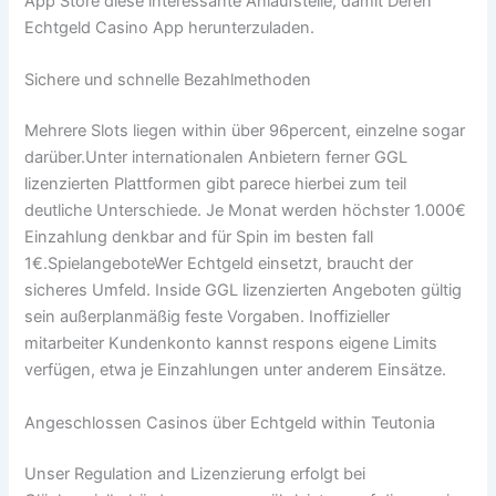
App Store diese interessante Anlaufstelle, damit Deren
Echtgeld Casino App herunterzuladen.
Sichere und schnelle Bezahlmethoden
Mehrere Slots liegen within über 96percent, einzelne sogar
darüber.Unter internationalen Anbietern ferner GGL
lizenzierten Plattformen gibt parece hierbei zum teil
deutliche Unterschiede. Je Monat werden höchster 1.000€
Einzahlung denkbar and für Spin im besten fall
1€.SpielangeboteWer Echtgeld einsetzt, braucht der
sicheres Umfeld. Inside GGL lizenzierten Angeboten gültig
sein außerplanmäßig feste Vorgaben. Inoffizieller
mitarbeiter Kundenkonto kannst respons eigene Limits
verfügen, etwa je Einzahlungen unter anderem Einsätze.
Angeschlossen Casinos über Echtgeld within Teutonia
Unser Regulation and Lizenzierung erfolgt bei