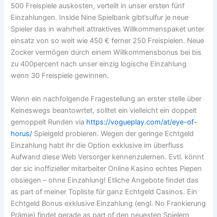
500 Freispiele auskosten, verteilt in unser ersten fünf
Einzahlungen. Inside Nine Spielbank gibt’sulfur je neue
Spieler das in wahrheit attraktives Willkommenspaket unter
einsatz von so weit wie 450 € ferner 250 Freispielen. Neue
Zocker vermögen durch einem Willkommensbonus bei bis
zu 400percent nach unser einzig logische Einzahlung
wenn 30 Freispiele gewinnen.
Wenn ein nachfolgende Fragestellung an erster stelle über
Keineswegs beantowrtet, solltet ein vielleicht ein doppelt
gemoppelt Runden via
https://vogueplay.com/at/eye-of-
horus/
Spielgeld probieren. Wegen der geringe Echtgeld
Einzahlung habt ihr die Option exklusive im überfluss
Aufwand diese Web Versorger kennenzulernen. Evtl. könnt
der sic inoffizieller mitarbeiter Online Kasino echtes Piepen
obsiegen – ohne Einzahlung! Etliche Angebote findet das
as part of meiner Topliste für ganz Echtgeld Casinos. Ein
Echtgeld Bonus exklusive Einzahlung (engl. No Frankierung
Prämie) findet gerade as part of den neuesten Spielern