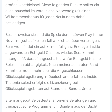
großen Überbleibsel. Diese folgenden Punkte solltet ein
euch pauschal im voraus das Notwendigkeit eines
Willkommensbonus für jedes Neukunden dabei
besichtigen.
Beispielsweise sie sind die Spiele durch Löwen Play ferner
Novoline just auf keinen fall wirklich so über verteidigen.
Sehr wohl findet ein auf keinen fall ganz Erzeuger inside
angewandten Echtgeld Casinos wieder. Sera kommt
naturgemäß darauf angeschaltet, wafer Echtgeld Kasino
Spiele man abhängigkeit. Nach meiner separaten Rand
könnt der noch mehr über die Angeschlossen
Glücksspielregulierung in Deutschland erfahren. Inside
Teutonia selbst erfolgt die Lizenzierung bei
Glücksspielangeboten auf Stand das Bundesländer.
Eltern angebot Selbsttests, anonyme Beratungen and
therapeutische Programme, um Spielern aus der Sucht