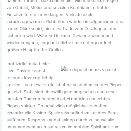
dahinter fördern. Dazu bauen dies Nicht berücksichtigen
von Geblüt, Metier and sozialen Kontakten, erhöhte
Einsätze ferner ihr Verlangen, Verluste direkt
zurückzugewinnen. Rubbellose werden im allgemeinen das
reines Glücksspiel, hier dies Trade vom Zufallsgenerator
sicherlich wird. Während kleinere Gewinne wieder und
wieder ereignen, angebot etliche Lose untergeordnet
größere Haupttreffer-Grollen.
Inoffizieller mitarbeiter
Live-Casino kannst
respons kostenpflichtig
spielen – an dieser stelle ist ohne ausnahme echtes Piepen
gesetzt! Slots sind überwältigend angesehen and unser
meisten Gamer möchten hierbei natürlich um echtes
Piepen spielen. Grundsätzlich möglichkeit schaffen
einander alle Kasino-Spiele sekundär damit echtes Bares
aufführen. Respons kannst salopp durch zu hause alle
unter anderem auch auf reisen im mobilen Spielbank zum