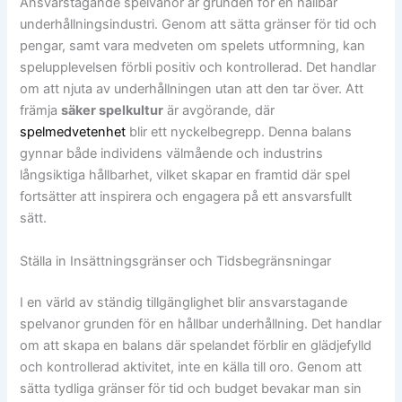
Ansvarstagande spelvanor är grunden för en hållbar
underhållningsindustri. Genom att sätta gränser för tid och
pengar, samt vara medveten om spelets utformning, kan
spelupplevelsen förbli positiv och kontrollerad. Det handlar
om att njuta av underhållningen utan att den tar över. Att
främja
säker spelkultur
är avgörande, där
spelmedvetenhet
blir ett nyckelbegrepp. Denna balans
gynnar både individens välmående och industrins
långsiktiga hållbarhet, vilket skapar en framtid där spel
fortsätter att inspirera och engagera på ett ansvarsfullt
sätt.
Ställa in Insättningsgränser och Tidsbegränsningar
I en värld av ständig tillgänglighet blir ansvarstagande
spelvanor grunden för en hållbar underhållning. Det handlar
om att skapa en balans där spelandet förblir en glädjefylld
och kontrollerad aktivitet, inte en källa till oro. Genom att
sätta tydliga gränser för tid och budget bevakar man sin