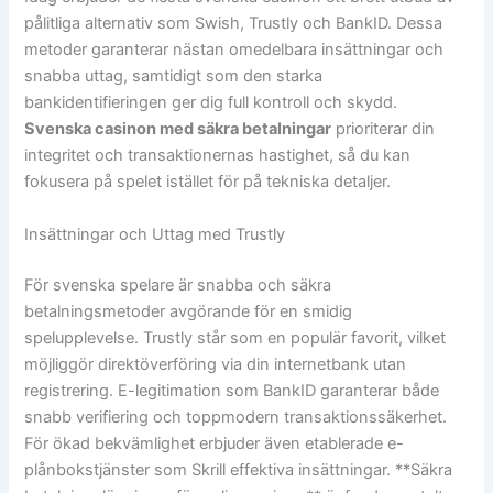
pålitliga alternativ som Swish, Trustly och BankID. Dessa
metoder garanterar nästan omedelbara insättningar och
snabba uttag, samtidigt som den starka
bankidentifieringen ger dig full kontroll och skydd.
Svenska casinon med säkra betalningar
prioriterar din
integritet och transaktionernas hastighet, så du kan
fokusera på spelet istället för på tekniska detaljer.
Insättningar och Uttag med Trustly
För svenska spelare är snabba och säkra
betalningsmetoder avgörande för en smidig
spelupplevelse. Trustly står som en populär favorit, vilket
möjliggör direktöverföring via din internetbank utan
registrering. E-legitimation som BankID garanterar både
snabb verifiering och toppmodern transaktionssäkerhet.
För ökad bekvämlighet erbjuder även etablerade e-
plånbokstjänster som Skrill effektiva insättningar. **Säkra