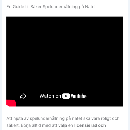
En Guide till Säker Spelunderhållning på Nätet
Att njuta av spelunderhållning på nätet ska vara roligt och
säkert. Börja alltid med att välja en
licensierad och