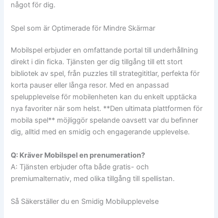
något för dig.
Spel som är Optimerade för Mindre Skärmar
Mobilspel erbjuder en omfattande portal till underhållning
direkt i din ficka. Tjänsten ger dig tillgång till ett stort
bibliotek av spel, från puzzles till strategititlar, perfekta för
korta pauser eller långa resor. Med en anpassad
spelupplevelse för mobilenheten kan du enkelt upptäcka
nya favoriter när som helst. **Den ultimata plattformen för
mobila spel** möjliggör spelande oavsett var du befinner
dig, alltid med en smidig och engagerande upplevelse.
Q: Kräver Mobilspel en prenumeration?
A: Tjänsten erbjuder ofta både gratis- och
premiumalternativ, med olika tillgång till spellistan.
Så Säkerställer du en Smidig Mobilupplevelse