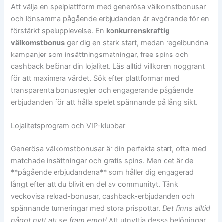
Att välja en spelplattform med generösa välkomstbonusar
och lönsamma pågående erbjudanden är avgörande för en
förstärkt spelupplevelse. En
konkurrenskraftig
välkomstbonus
ger dig en stark start, medan regelbundna
kampanjer som insättningsmatningar, free spins och
cashback belönar din lojalitet. Läs alltid villkoren noggrant
för att maximera värdet. Sök efter plattformar med
transparenta bonusregler och engagerande pågående
erbjudanden för att hålla spelet spännande på lång sikt.
Lojalitetsprogram och VIP-klubbar
Generösa välkomstbonusar är din perfekta start, ofta med
matchade insättningar och gratis spins. Men det är de
**pågående erbjudandena** som håller dig engagerad
långt efter att du blivit en del av communityt. Tänk
veckovisa reload-bonusar, cashback-erbjudanden och
spännande turneringar med stora prispottar.
Det finns alltid
något nytt att se fram emot!
Att utnyttja dessa belöningar