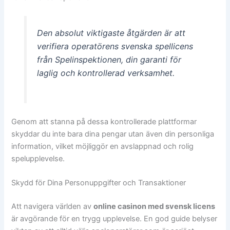
Den absolut viktigaste åtgärden är att
verifiera operatörens svenska spellicens
från Spelinspektionen, din garanti för
laglig och kontrollerad verksamhet.
Genom att stanna på dessa kontrollerade plattformar
skyddar du inte bara dina pengar utan även din personliga
information, vilket möjliggör en avslappnad och rolig
spelupplevelse.
Skydd för Dina Personuppgifter och Transaktioner
Att navigera världen av
online casinon med svensk licens
är avgörande för en trygg upplevelse. En god guide belyser