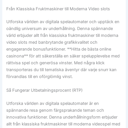
Från Klassiska Fruktmaskiner till Moderna Video slots
Utforska världen av digitala spelautomater och upptäck en
oändlig universum av underhållning. Denna spännande
värld erbjuder allt från klassiska fruktmaskiner till moderna
video slots med banbrytande grafikkvalitet och
engagerande bonusfunktioner. **Hitta de bästa online
casinona** för att säkerställa en säker spelupplevelse med
rättvisa spel och generösa vinster. Med några klick
transporteras du till tematiska äventyr där varje snurr kan
förvandlas till en oförglömlig vinst.
Så Fungerar Utbetalningsprocent (RTP)
Utforska världen av digitala spelautomater är en
spännande resa genom färgsprakande teman och
innovativa funktioner. Denna underhållningsform erbjuder
allt från klassiska fruktmaskiner till moderna videospel med