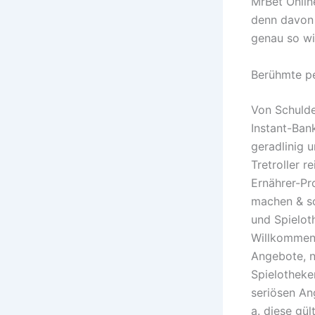
MrBet Onlin
denn davon 
genau so wi
Berühmte pe
Von Schulde
Instant-Ban
geradlinig 
Tretroller 
Ernährer-Pr
machen & so
und Spielot
Willkommens
Angebote, n
Spielotheke
seriösen An
a. diese gü