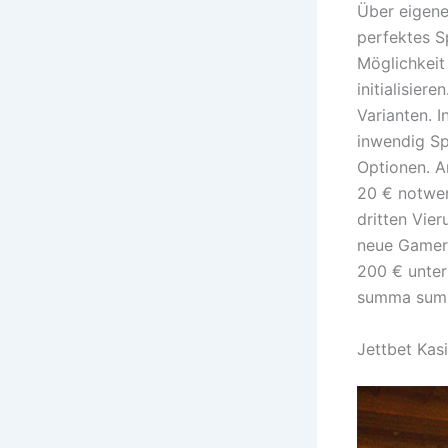
Über eigene
perfektes S
Möglichkeit
initialisier
Varianten. 
inwendig Sp
Optionen. A
20 € notwen
dritten Vie
neue Gamer 
200 € unter
summa summ
Jettbet Kas