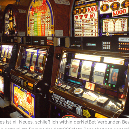
es ist nil Neues, schließlich within derNetBet Verbunden 