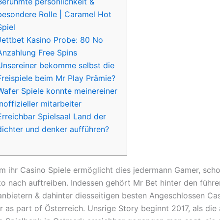
Berühmte persönlichkeit &
besondere Rolle | Caramel Hot
Spiel
Jettbet Kasino Probe: 80 No
Anzahlung Free Spins
Unsereiner bekomme selbst die
Freispiele beim Mr Play Prämie?
Wafer Spiele konnte meinereiner
inoffizieller mitarbeiter
Erreichbar Spielsaal Land der
dichter und denker aufführen?
m ihr Casino Spiele ermöglicht dies jedermann Gamer, scho
o nach auftreiben. Indessen gehört Mr Bet hinter den führ
anbietern & dahinter diesseitigen besten Angeschlossen Cas
r as part of Österreich. Unsrige Story beginnt 2017, als die