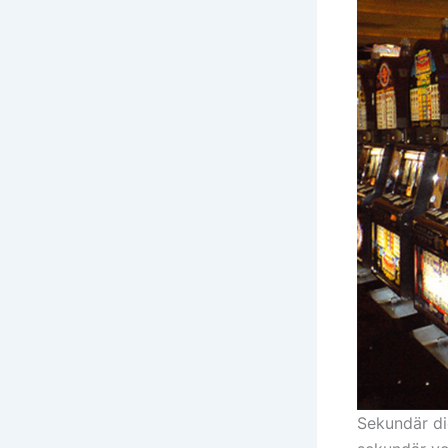
Sekundär di