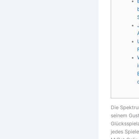
Die Spektru
seinem Gust
Glücksspiel
jedes Spiele