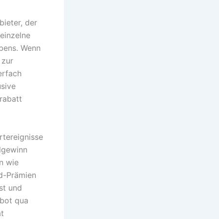
bieter, der
 einzelne
abens. Wenn
 zur
erfach
usive
rabatt
rtereignisse
lgewinn
n wie
ld-Prämien
st und
ebot qua
t