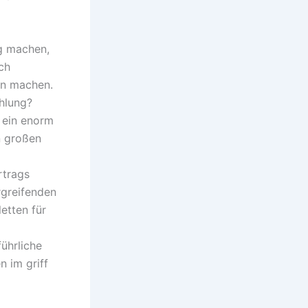
g machen,
uch
en machen.
hlung?
, ein enorm
n großen
rtrags
rgreifenden
etten für
ührliche
n im griff