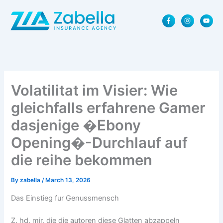
Skip
F
I
Y
to
a
n
o
content
c
s
u
e
t
t
b
a
u
o
g
b
o
r
e
k
a
-
m
f
Volatilitat im Visier: Wie
gleichfalls erfahrene Gamer
dasjenige �Ebony
Opening�-Durchlauf auf
die reihe bekommen
By
zabella
/
March 13, 2026
Das Einstieg fur Genussmensch
Z. hd. mir, die die autoren diese Glatten abzappeln