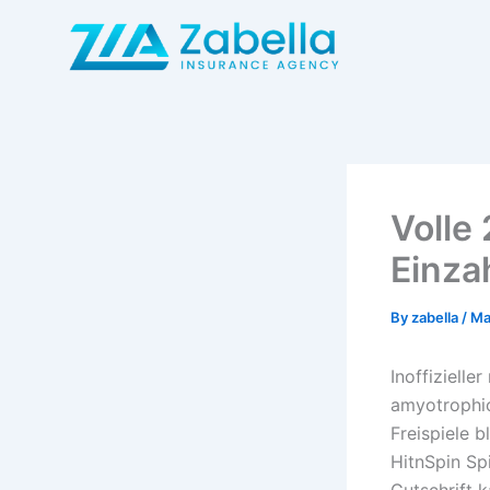
Skip
to
content
Volle
Einza
By
zabella
/
Ma
Inoffizielle
amyotrophic
Freispiele 
HitnSpin Sp