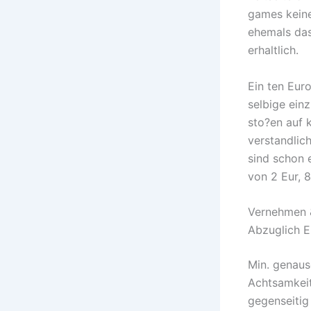
games keine
ehemals das
erhaltlich.
Ein ten Eur
selbige ein
sto?en auf 
verstandlic
sind schon 
von 2 Eur, 8
Vernehmen 
Abzuglich E
Min. genauso
Achtsamkeit
gegenseiti