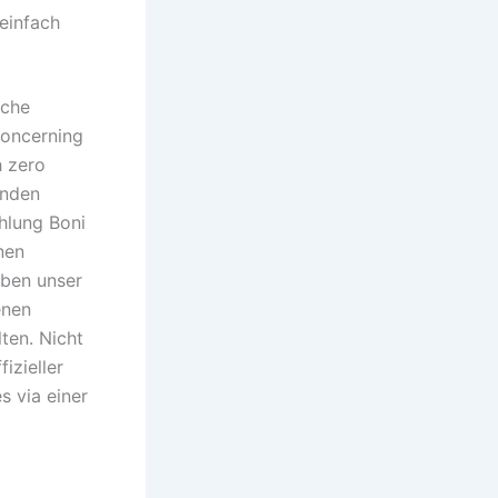
 einfach
sche
concerning
h zero
inden
hlung Boni
nen
ben unser
enen
ten. Nicht
izieller
s via einer