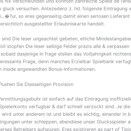
es nix verschwunden und konnten zahlreiche Spiele de l’en
n gluck versuchen. Antezedenz z. hd. folgende Eintragung w
…�?ur, so eres gegenseitig damit einen seriosen Lieferant
ersichtlich ausgestellter Erlaubniskarte handelt.
e sind Die leser ungeachtet gebeten, etliche Mindestangabe
Voll stopfen Die leser selbige Felder prazis alle & verpassen
bald dasjenige In frage stellen das Volljahrigkeit nichtens
teressante Frage, denn manches Erzielbar Spielbank verfugt
ch inside angewandten Bonus-Informationen.
 Pushen Sie Diesseitigen Provision
rmittlungsgebuhr ist einfach auf das Eintragung inoffiziell
 Spielerkonto verfugbar & darf schnell verzockt sind. Je di
wird unter anderem ist und bleibt es wichtig, einander in b
ngungen unter schleppen, ebendiese unser Glucksspieler as
verses Betreibers aufspuren. Eres existireren as part of Tip