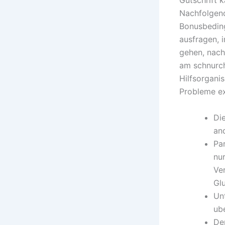
Gutschrift 
Nachfolgend
Bonusbeding
ausfragen, 
gehen, nach
am schnurch
Hilfsorganis
Probleme ex
Die
and
Pa
nu
Ve
Gl
Un
ub
De