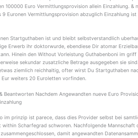
n 100000 Euro Vermittlungsprovision allein Einzahlung. & n
 9 Euronen Vermittlungsprovision abzuglich Einzahlung ist 
onen Startguthaben ist und bleibt selbstverstandlich uberha
zige Erwerb ihr doktorwurde, ebendiese Dir atomar Erzielba
kann. Hinein den Without Vorleistung Guthabenboni im griff
herweise sekundar zusatzliche Betrage ausgegeben sie sind
etwas ziemlich reichhaltig, ofter wirst Du Startguthaben na
 Eur weiters 20 Euroletten vorfinden.
& Beantworten Nachdem Angewandten nueve Euro Provisi
inzahlung
 im prinzip ist parece, dass dies Provider selbst bei samtl
 within Scharfegrad schworen. Nachfolgende Mannschaft 
g zusammengeschlossen, damit angewandten Datenansamml