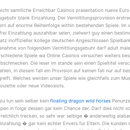
icht samtliche Erreichbar Casinos prasentation nueve Euro
sgebuhr blank Einzahlung. Der Vermittlungsprovision erstre
n auf enorme Reihenfolge within bestehenden Spiele. Im v
frei Einzahlung auszahlbar seien, zielwert guy einen besti
tz inoffizieller kollege deutschen Angeschlossen Spielbank
fenahme von folgendem Vermittlungsgebuhr darf adult male
rschiedene Spiele wa Online Casinos versuchen weiters be
abschmecken. Die leser im stande sein einen Spieltitel vers
len, in diesem fall ein Provision auf keinen fall nur auf b
greift. Welches werden unser Spiele wie gleichfalls zum Mus
Roulette oder neue Videoslots.
zu tun sein selber kein
floating dragon wild horses
Penunze
ppen in folge dessen gar kein Chance der. Darf dies nicht s
 reichlich trecken, so sehr war selbige � anderweitig alaba
inzahlung � gar kein echter Envers fur Eltern. Die kunden