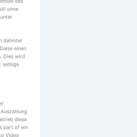
semble des
ill ohne
 unter
n dahinter
 Diese einen
. Dies wird
 selbige
er
e Auszahlung
etrieb diese
 part of ein
ico Video