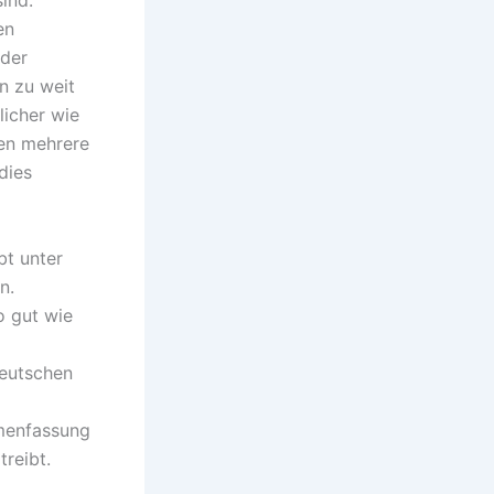
ind.
en
nder
n zu weit
licher wie
hen mehrere
dies
bt unter
n.
o gut wie
deutschen
menfassung
reibt.