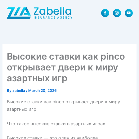
Skip
F
I
Y
to
a
n
o
content
c
s
u
e
t
t
b
a
u
o
g
b
o
r
e
k
a
-
m
f
Высокие ставки как pinco
открывает двери к миру
азартных игр
By
zabella
/
March 20, 2026
Высокие ставки как pinco открывает двери к миру
азартных игр
Что такое высокие ставки в азартных играх
Высокие ставки — это один из наиболее