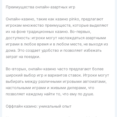
Преимущества онлайн-азартных игр
Онлайн-казино, такие как казино pinko, предлагают
игрокам множество преимуществ, которые выделяют
их на фоне традиционных казино. Во-первых,
доступность: игроки могут наслаждаться азартными
играми в любое время и в любом месте, не выходя из
дома. Это создает удобство и позволяет избежать
затрат на поездки.
Во-вторых, онлайн-казино часто предлагают более
широкий выбор игр и вариантов ставок. Игроки могут
выбирать между различными игровыми автоматами,
настольными играми и живыми дилерами, что
позволяет каждому найти то, что ему по душе.
Оффлайн казино: уникальный опыт