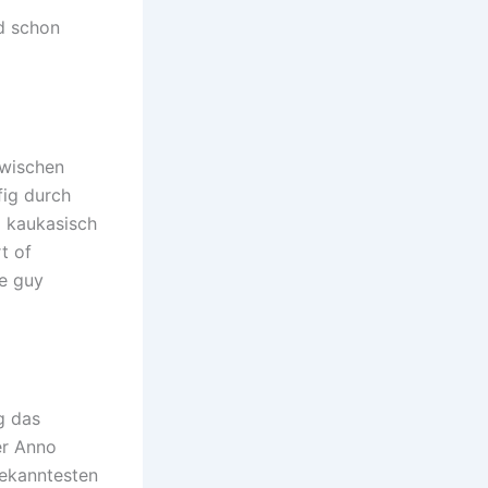
d schon
zwischen
fig durch
 kaukasisch
t of
re guy
g das
er Anno
bekanntesten