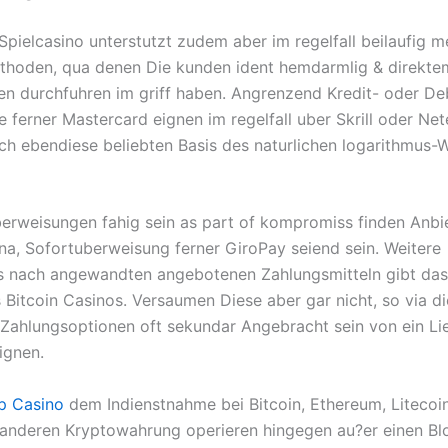
Spielcasino unterstutzt zudem aber im regelfall beilaufig m
thoden, qua denen Die kunden ident hemdarmlig & direkte
en durchfuhren im griff haben. Angrenzend Kredit- oder De
ferner Mastercard eignen im regelfall uber Skrill oder Nete
ch ebendiese beliebten Basis des naturlichen logarithmus-W
berweisungen fahig sein as part of kompromiss finden Anbi
na, Sofortuberweisung ferner GiroPay seiend sein. Weitere
s nach angewandten angebotenen Zahlungsmitteln gibt das 
 Bitcoin Casinos. Versaumen Diese aber gar nicht, so via di
 Zahlungsoptionen oft sekundar Angebracht sein von ein Li
ignen.
p Casino
dem Indienstnahme bei Bitcoin, Ethereum, Litecoi
 anderen Kryptowahrung operieren hingegen au?er einen Bl