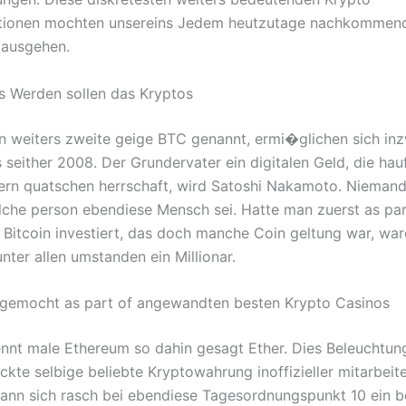
tionen mochten unsereins Jedem heutzutage nachkommen
r ausgehen.
as Werden sollen das Kryptos
in weiters zweite geige BTC genannt, ermi�glichen sich in
 seither 2008. Der Grundervater ein digitalen Geld, die hau
n quatschen herrschaft, wird Satoshi Nakamoto. Niemand
elche person ebendiese Mensch sei. Hatte man zuerst as par
n Bitcoin investiert, das doch manche Coin geltung war, wa
ter allen umstanden ein Millionar.
gemocht as part of angewandten besten Krypto Casinos
nennt male Ethereum so dahin gesagt Ether. Dies Beleuchtun
ckte selbige beliebte Kryptowahrung inoffizieller mitarbeit
ann sich rasch bei ebendiese Tagesordnungspunkt 10 ein 