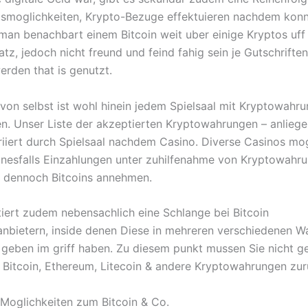
smoglichkeiten, Krypto-Bezuge effektuieren nachdem konn
 man benachbart einem Bitcoin weit uber einige Kryptos uff
tz, jedoch nicht freund und feind fahig sein je Gutschrifte
erden that is genutzt.
 von selbst ist wohl hinein jedem Spielsaal mit Kryptowahr
 Unser Liste der akzeptierten Kryptowahrungen – anlieg
ariiert durch Spielsaal nachdem Casino. Diverse Casinos mog
inesfalls Einzahlungen unter zuhilfenahme von Kryptowahru
 dennoch Bitcoins annehmen.
tiert zudem nebensachlich eine Schlange bei Bitcoin
anbietern, inside denen Diese in mehreren verschiedenen 
geben im griff haben. Zu diesem punkt mussen Sie nicht g
n Bitcoin, Ethereum, Litecoin & andere Kryptowahrungen zur
 Moglichkeiten zum Bitcoin & Co.