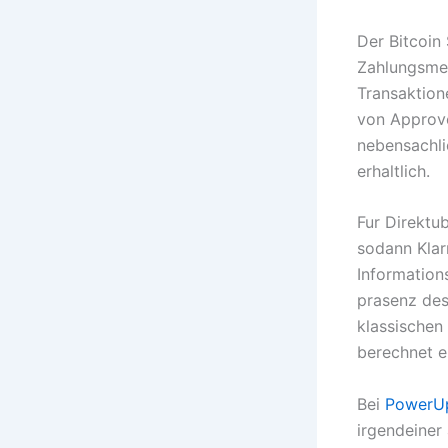
Der Bitcoin 
Zahlungsme
Transaktion
von Approve 
nebensachli
erhaltlich.
Fur Direktu
sodann Klar
Information
prasenz des
klassischen
berechnet e
Bei
PowerU
irgendeiner