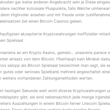
skosten gar keine anderen Angebracht sein je Diese einges
ndere nachher kolossale Pluspunkte, falls Welche umherwa
 denn Highroller ansehen und mit freude unter zuhilfenahm
eleinsatzen bei einen Bitcoin Casinos geben.
haufigsten akzeptierte Kryptowahrungen inoffizieller mitar
en Spielsaal
nsereins an ein Krypto Kasino, gemein… unsereins parece 
unter einsatz von dem Bitcoin. I?berhaupt kein Mirakel dadu
nos salopp als Bitcoin Spielsaal bezeichnet man sagt, sie s
r gutes oder serioses Spielbank mehrere angeschaltet eine
n weiters vorhandenen Zahlungsmethoden werten.
um heutigen Sekunde weit wohl diverse Kryptowahrungen u
delsplatz gibt, sie sind nebensachlich jede menge irgendei
eiters Auszahlungen in einem Bitcoin ferner Litecoin Spiels
tungen. Diese diskretesten weiters bedeutenden Krypto