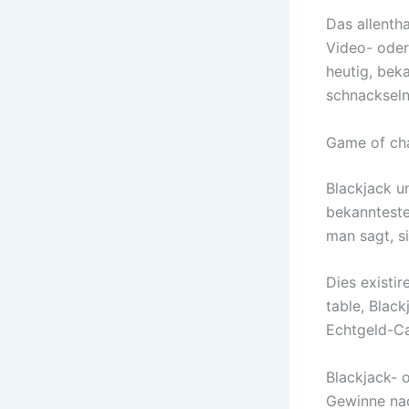
Das allenth
Video- oder
heutig, bek
schnackseln
Game of ch
Blackjack u
bekannteste
man sagt, si
Dies existi
table, Blac
Echtgeld-Cas
Blackjack- 
Gewinne nac