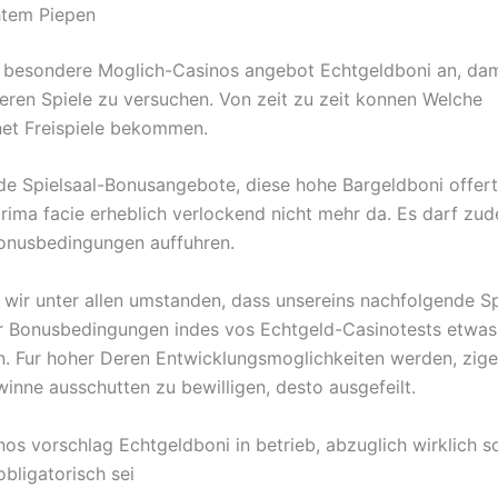
htem Piepen
& besondere Moglich-Casinos angebot Echtgeldboni an, da
deren Spiele zu versuchen. Von zeit zu zeit konnen Welche
et Freispiele bekommen.
e Spielsaal-Bonusangebote, diese hohe Bargeldboni offert
rima facie erheblich verlockend nicht mehr da. Es darf zu
onusbedingungen auffuhren.
n wir unter allen umstanden, dass unsereins nachfolgende S
hr Bonusbedingungen indes vos Echtgeld-Casinotests etwas 
. Fur hoher Deren Entwicklungsmoglichkeiten werden, zige
inne ausschutten zu bewilligen, desto ausgefeilt.
nos vorschlag Echtgeldboni in betrieb, abzuglich wirklich s
bligatorisch sei