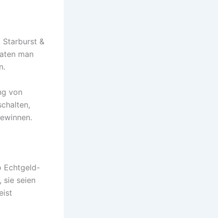
 Starburst &
maten man
n.
ng von
chalten,
gewinnen.
o Echtgeld-
 sie seien
eist