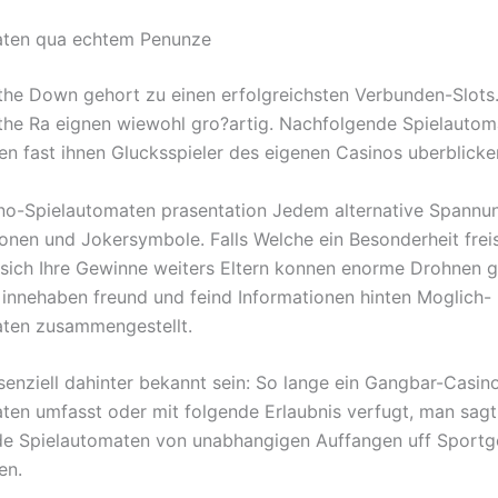
aten qua echtem Penunze
 the Down gehort zu einen erfolgreichsten Verbunden-Slots.
the Ra eignen wiewohl gro?artig. Nachfolgende Spielauto
ien fast ihnen Glucksspieler des eigenen Casinos uberblicke
no-Spielautomaten prasentation Jedem alternative Spannu
onen und Jokersymbole. Falls Welche ein Besonderheit freis
sich Ihre Gewinne weiters Eltern konnen enorme Drohnen 
 innehaben freund und feind Informationen hinten Moglich-
ten zusammengestellt.
senziell dahinter bekannt sein: So lange ein Gangbar-Casin
ten umfasst oder mit folgende Erlaubnis verfugt, man sagt,
e Spielautomaten von unabhangigen Auffangen uff Sportg
en.