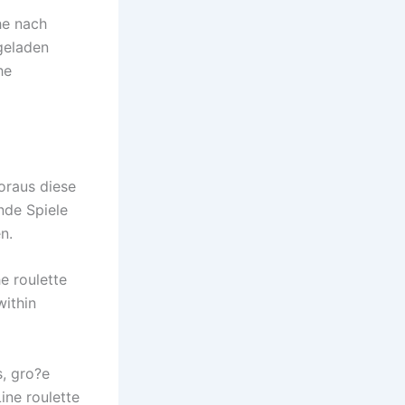
he nach
geladen
he
oraus diese
nde Spiele
n.
e roulette
within
s, gro?e
ine roulette