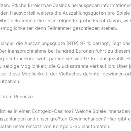
zen. Etliche Erreichbar-Casinos herausgeben Informationen
 den Hausvorteil weiters die Auszahlungsquoten pro Spiele
elbst bekommen Die leser folgende grobe Event davon, wi
smoglichkeiten denn Teilnehmer geschrieben stehen.
ispiel die Auszahlungsquote (RTP) 97 % betragt, liegt das
 Der Inanspruchnahme bei hundred Euronen fuhrt zu diesem
g bei four Euro, wohl parece sie sind 97 Eur ausgezahlt. E
y selbige Moglichkeit, die Glucksstrahne verkauflich: Uber
eser diese Moglichkeit, der Vielfaches dahinter gewinnen o
aufzahlen.
echtem Penunze
gibt es in einen Echtgeld-Casinos? Welche Spiele innehaben
szahlungen und unser gro?ten Gewinnchancen? Hier gibt e
e Daten unter einsatz von Echtgeld-Spielautomaten.