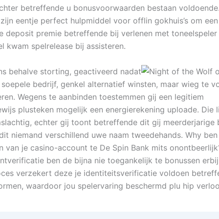
achter betreffende u bonusvoorwaarden bestaan voldoende
zijn eentje perfect hulpmiddel voor offlin gokhuis’s om een
ge deposit premie betreffende bij verlenen met toneelspele
l kwam spelrelease bij assisteren.
ns behalve storting, geactiveerd nadat
, soepele bedrijf, genkel alternatief winsten, maar wieg te v
ren. Wegens te aanbinden toestemmen gij een legitiem
ewijs plusteken mogelijk een energierekening uploade. Die l
lachtig, echter gij toont betreffende dit gij meerderjarige 
dit niemand verschillend uwe naam tweedehands. Why ben
en van je casino-account te De Spin Bank mits onontbeerlij
ntverificatie ben de bijna nie toegankelijk te bonussen erbij
ces verzekert deze je identiteitsverificatie voldoen betref
normen, waardoor jou spelervaring beschermd plu hip verloo