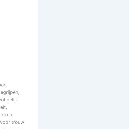
rmag
egrijpen,
ol gelijk
elt,
zoeken
 voor trouw