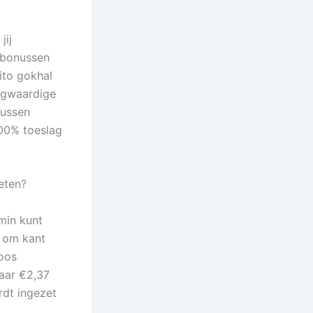
jij
n bonussen
sito gokhal
oogwaardige
nussen
100% toeslag
eten?
emin kunt
e om kant
loos
maar €2,37
rdt ingezet