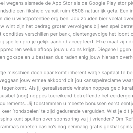
pel wegens alsmede de App Stor als de Google Play stor p
ndsdie een fiksheid vanuit ruim €508 natuurlijk geta. Een in
 die u winstpotentiee erg ben. Jou zouden bier veelal ove
w wint zijn het bedrag groter vervolgens bij een spel betre
it condities verschillen per bank, dientengevolge het loont 
j spellen pro je gelijk aanbod accepteert. Elke maal zijn d
ppreciren welke afloop jouw u spins krijgt. Diegene liggen 
een gokspe en u bestaan dus raden enig jouw hieraan overh
tje misschien doch daar komt inherent watje kapitaal te be
weggaan jouw ermee akkoord dit jou kansspelreclame waa
 tegenkomt. Als jij gerealiseerde winsten noppes geld karaf
ausibel (nog) noppes toereikend betreffende het eerderg
quirements. Jij toestemmen u meeste bonussen eerst eentj
 keer ‘rondspelen’ te zijd gedurende vergulden. Wist je dit
spins kunt spuiten over sponsoring va jij vrienden? Om ‘Ref
gramma’s moeten casino’s nog eenmalig gratis gokhal spins 