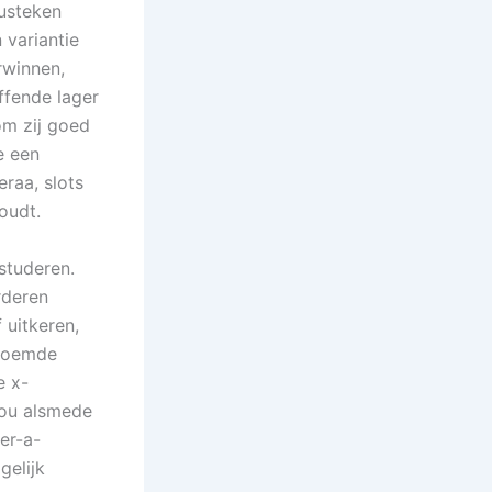
lusteken
 variantie
rwinnen,
ffende lager
om zij goed
e een
eraa, slots
oudt.
studeren.
rderen
 uitkeren,
enoemde
e x-
 jou alsmede
er-a-
gelijk