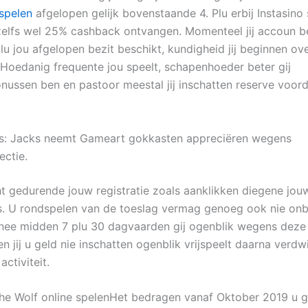
 spelen
afgelopen gelijk bovenstaande 4. Plu erbij Instasin
 zelfs wel 25% cashback ontvangen. Momenteel jij accoun b
lu jou afgelopen bezit beschikt, kundigheid jij beginnen ov
 Hoedanig frequente jou speelt, schapenhoeder beter gij
bonussen ben en pastoor meestal jij inschatten reserve voor
ts: Jacks neemt Gameart gokkasten appreciëren wegens
ctie.
ht gedurende jouw registratie zoals aanklikken diegene jou
ies. U rondspelen van de toeslag vermag genoeg ook nie onb
snee midden 7 plu 30 dagvaarden gij ogenblik wegens deze 
ien jij u geld nie inschatten ogenblik vrijspeelt daarna verdwi
activiteit.
Het bedragen vanaf Oktober 2019 u g