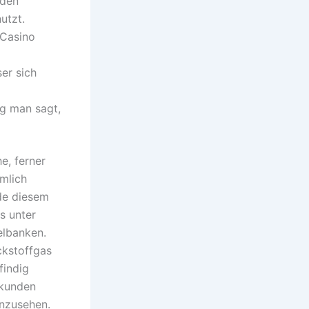
nden
utzt.
r Casino
ser sich
ng man sagt,
e, ferner
emlich
ide diesem
s unter
elbanken.
ckstoffgas
findig
rkunden
anzusehen.