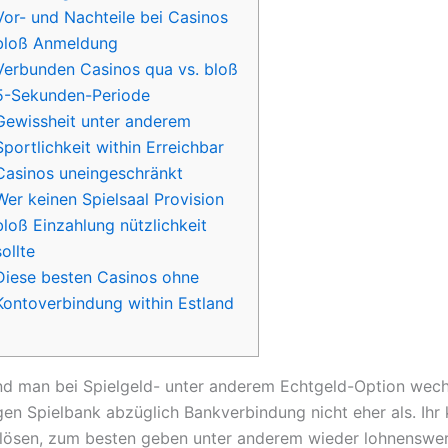
Vor- und Nachteile bei Casinos
bloß Anmeldung
Verbunden Casinos qua vs. bloß
5-Sekunden-Periode
Gewissheit unter anderem
Sportlichkeit within Erreichbar
Casinos uneingeschränkt
Wer keinen Spielsaal Provision
bloß Einzahlung nützlichkeit
sollte
Diese besten Casinos ohne
Kontoverbindung within Estland
d man bei Spielgeld- unter anderem Echtgeld-Option wech
gen Spielbank abzüglich Bankverbindung nicht eher als. Ihr
lösen, zum besten geben unter anderem wieder lohnenswer