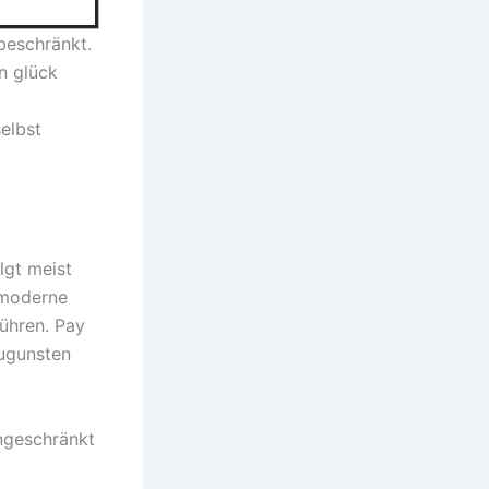
beschränkt.
n glück
elbst
.
lgt meist
 moderne
führen. Pay
zugunsten
ingeschränkt