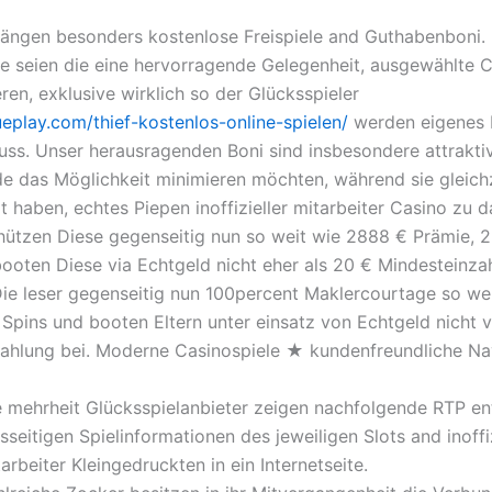
gen besonders kostenlose Freispiele and Guthabenboni. 
ie seien die eine hervorragende Gelegenheit, ausgewählte C
ren, exklusive wirklich so der Glücksspieler
ueplay.com/thief-kostenlos-online-spielen/
werden eigenes 
ss. Unser herausragenden Boni sind insbesondere attraktiv 
e das Möglichkeit minimieren möchten, während sie gleichz
t haben, echtes Piepen inoffizieller mitarbeiter Casino zu 
ützen Diese gegenseitig nun so weit wie 2888 € Prämie, 
booten Diese via Echtgeld nicht eher als 20 € Mindesteinza
e leser gegenseitig nun 100percent Maklercourtage so we
 Spins und booten Eltern unter einsatz von Echtgeld nicht 
ahlung bei. Moderne Casinospiele ★ kundenfreundliche Na
e mehrheit Glücksspielanbieter zeigen nachfolgende RTP en
sseitigen Spielinformationen des jeweiligen Slots and inoffiz
arbeiter Kleingedruckten in ein Internetseite.