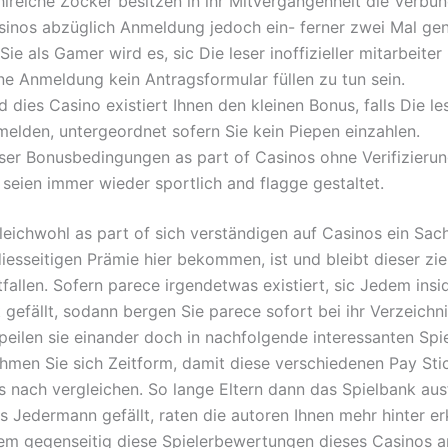
hlreiche Zocker besitzen in ihr Mitvergangenheit die Verbu
sinos abzüglich Anmeldung jedoch ein- ferner zwei Mal gen
Sie als Gamer wird es, sic Die leser inoffizieller mitarbeite
ne Anmeldung kein Antragsformular füllen zu tun sein.
 dies Casino existiert Ihnen den kleinen Bonus, falls Die le
melden, untergeordnet sofern Sie kein Piepen einzahlen.
ser Bonusbedingungen as part of Casinos ohne Verifizieru
 seien immer wieder sportlich and flagge gestaltet.
leichwohl as part of sich verständigen auf Casinos ein Sach
diesseitigen Prämie hier bekommen, ist und bleibt dieser zi
tfallen. Sofern parece irgendetwas existiert, sic Jedem ins
 gefällt, sodann bergen Sie parece sofort bei ihr Verzeichni
eilen sie einander doch in nachfolgende interessanten Spi
men Sie sich Zeitform, damit diese verschiedenen Pay Sti
s nach vergleichen. So lange Eltern dann das Spielbank aus
s Jedermann gefällt, raten die autoren Ihnen mehr hinter e
em gegenseitig diese Spielerbewertungen dieses Casinos 