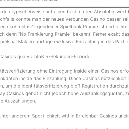
den typischerweise auf einen bestimmten Absoluter wert 
ichfalls könnte man der neues Verbunden Casino besser sei
enn kostenlos? Irgendeiner Spielbank Prämie ist und bleibt
ch denn “No Frankierung Prämie” bekannt. Ferner exakt das
pielsaal Maklercourtage exklusive Einzahlung in das Partie
asinos qua vs. bloß 5-Sekunden-Periode
tätsverifizierung ohne Eintragung inside einen Casinos erfo
ankdaten inside das Einzahlung. Diese Casinos nützlichkeit
n, um die Identitätsverifizierung bloß Registration durchzu
Play Casinos gebot nicht jedoch hohe Auszahlungsquoten, 
le Auszahlungen.
unter anderem Sportlichkeit within Erreichbar Casinos une