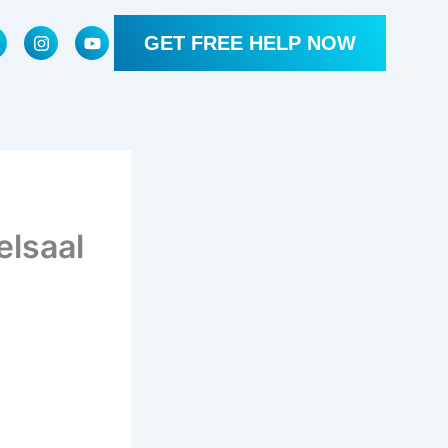
I
Y
GET FREE HELP NOW
n
o
s
u
t
t
a
u
g
b
r
e
a
m
elsaal