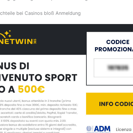
chteile bei Casinos bloß Anmeldung