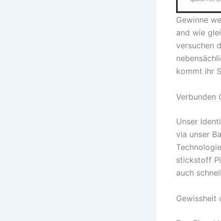
Gewinne wer
and wie gle
versuchen d
nebensächli
kommt ihr S
Verbunden C
Unser Identi
via unser B
Technologie
stickstoff 
auch schnel
Gewissheit 