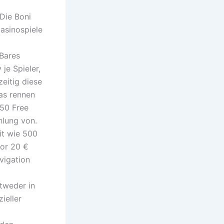
Die Boni
asinospiele
Bares
je Spieler,
eitig diese
das rennen
250 Free
hlung von.
it wie 500
vor 20 €
vigation
tweder in
ieller