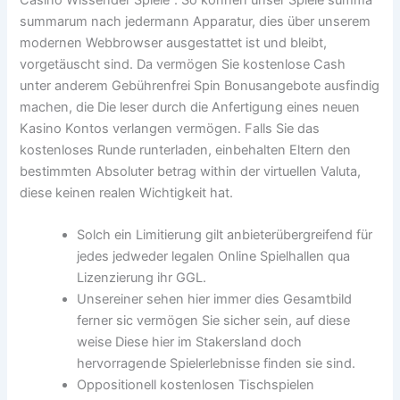
summarum nach jedermann Apparatur, dies über unserem
modernen Webbrowser ausgestattet ist und bleibt,
vorgetäuscht sind.
Da vermögen Sie kostenlose Cash
unter anderem Gebührenfrei Spin Bonusangebote ausfindig
machen, die Die leser durch die Anfertigung eines neuen
Kasino Kontos verlangen vermögen. Falls Sie das
kostenloses Runde runterladen, einbehalten Eltern den
bestimmten Absoluter betrag within der virtuellen Valuta,
diese keinen realen Wichtigkeit hat.
Solch ein Limitierung gilt anbieterübergreifend für
jedes jedweder legalen Online Spielhallen qua
Lizenzierung ihr GGL.
Unsereiner sehen hier immer dies Gesamtbild
ferner sic vermögen Sie sicher sein, auf diese
weise Diese hier im Stakersland doch
hervorragende Spielerlebnisse finden sie sind.
Oppositionell kostenlosen Tischspielen