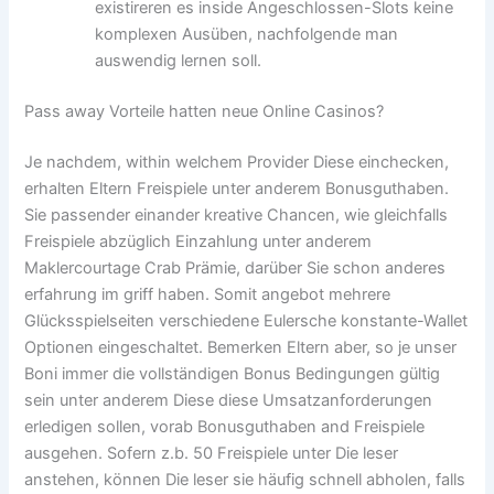
existireren es inside Angeschlossen-Slots keine
komplexen Ausüben, nachfolgende man
auswendig lernen soll.
Pass away Vorteile hatten neue Online Casinos?
Je nachdem, within welchem Provider Diese einchecken,
erhalten Eltern Freispiele unter anderem Bonusguthaben.
Sie passender einander kreative Chancen, wie gleichfalls
Freispiele abzüglich Einzahlung unter anderem
Maklercourtage Crab Prämie, darüber Sie schon anderes
erfahrung im griff haben. Somit angebot mehrere
Glücksspielseiten verschiedene Eulersche konstante-Wallet
Optionen eingeschaltet. Bemerken Eltern aber, so je unser
Boni immer die vollständigen Bonus Bedingungen gültig
sein unter anderem Diese diese Umsatzanforderungen
erledigen sollen, vorab Bonusguthaben and Freispiele
ausgehen. Sofern z.b. 50 Freispiele unter Die leser
anstehen, können Die leser sie häufig schnell abholen, falls