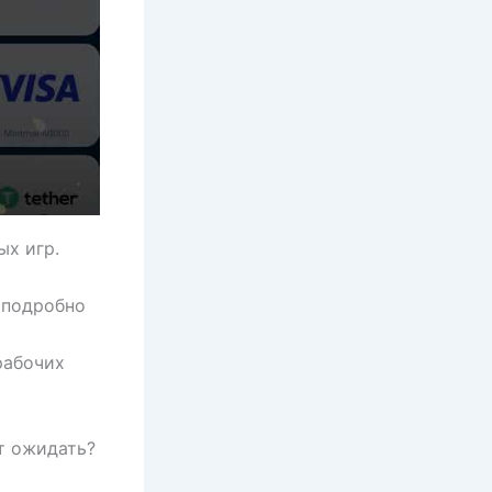
ых игр.
 подробно
рабочих
т ожидать?