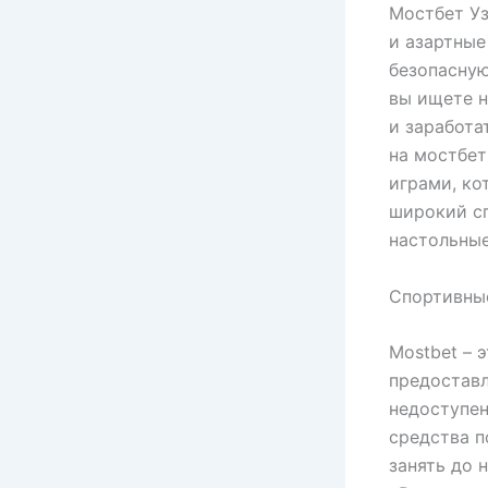
Мостбет Уз
и азартные
безопасную
вы ищете н
и заработа
на мостбет
играми, ко
широкий сп
настольные
Спортивны
Mostbet – 
предоставл
недоступен
средства п
занять до 