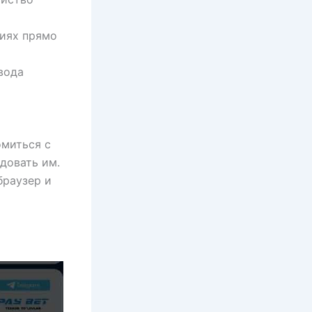
циях прямо
вода
омиться с
довать им.
браузер и