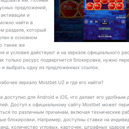
следовать им. Полный
усных предложений,
 активации и
можно найти в
м разделе, который
упен в основном
о такие же
я и условия действуют и на зеркале официального ре
ак только ресурс подвергнется блокировке, нужно пер
 и выбрать одну из предложенных ссылок.
рабочее зеркало Mostbet UZ и где его найти?
 доступно для Android и iOS, что делает его удобным 
лей. Доступ к официальному сайту Mostbet может пер
ться по различным причинам, включая технические ра
ые блокировки. Например, доступны ставки на индиви
анд, количество угловых, карточек, штрафных ударов 