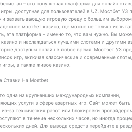
бекистан – это популярная платформа для онлайн став
 игры, доступная для пользователей в UZ. Мостбет УЗ 
 и захватывающую игровую среду с большим выбором 
адежное мостбет казино, где можно не только испытат
ть, эта платформа – именно то, что вам нужно. Вы може
 казино и наслаждаться лучшими слотами и другими 
торые доступны онлайн в любое время. Мостбет УЗ пр
исок игр, включая классические и современные слоты
 игры, а также живое казино.
е Ставки На Mostbet
это одна из крупнейших международных компаний,
яющих услуги в сфере азартных игр. Сайт может быть
 из-за технических работ или блокировки провайдеро
оступают в течение нескольких часов, но иногда проц
нескольких дней. Для вывода средств перейдите в разд