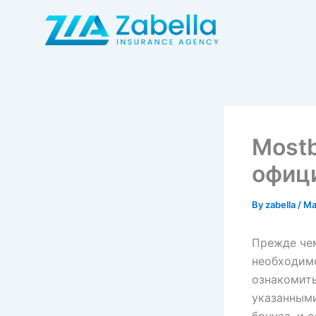
Skip
to
content
Mostb
офици
By
zabella
/
Ma
Прежде чем
необходим
ознакомить
указанным