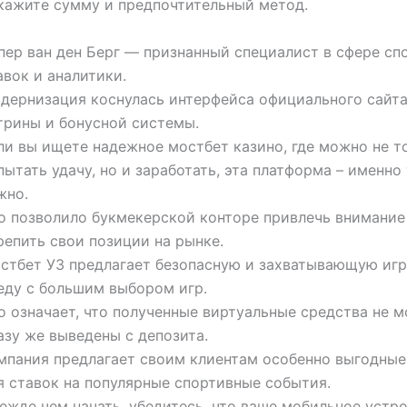
кажите сумму и предпочтительный метод.
пер ван ден Берг — признанный специалист в сфере сп
авок и аналитики.
дернизация коснулась интерфейса официального сайта
трины и бонусной системы.
ли вы ищете надежное мостбет казино, где можно не т
пытать удачу, но и заработать, эта платформа – именно 
жно.
о позволило букмекерской конторе привлечь внимание
репить свои позиции на рынке.
стбет УЗ предлагает безопасную и захватывающую иг
еду с большим выбором игр.
о означает, что полученные виртуальные средства не м
азу же выведены с депозита.
мпания предлагает своим клиентам особенно выгодные
я ставок на популярные спортивные события.
ежде чем начать, убедитесь, что ваше мобильное устр