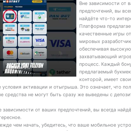
Вне зависимости от 
предпочтений, вы все
найдёте что-то интер
Платформа предлагае
качественные игры о
мировых разработчик
обеспечивая высокую
захватывающий игро
процесс. Каждый бону
предлагаемый букме
конторой, имеет свои
 условия активации и отыгрыша. Это означает, что по
е средства не могут быть сразу же выведены с депози
е зависимости от ваших предпочтений, вы всегда найдё
тересное.
ежде чем начать, убедитесь, что ваше мобильное устр