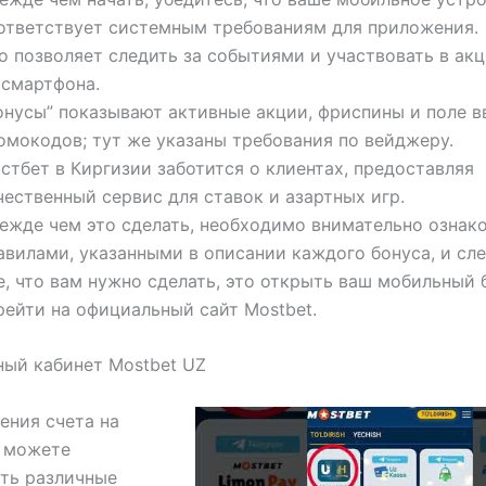
ответствует системным требованиям для приложения.
о позволяет следить за событиями и участвовать в ак
 смартфона.
онусы” показывают активные акции, фриспины и поле в
омокодов; тут же указаны требования по вейджеру.
стбет в Киргизии заботится о клиентах, предоставляя
чественный сервис для ставок и азартных игр.
ежде чем это сделать, необходимо внимательно ознак
авилами, указанными в описании каждого бонуса, и сле
е, что вам нужно сделать, это открыть ваш мобильный 
рейти на официальный сайт Mostbet.
ный кабинет Mostbet UZ
ения счета на
ы можете
ть различные