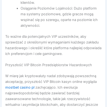
klientów.
Osiąganie Poziomów Lojalności: Dużo platform
ma systemy poziomowe, gdzie gracze mogą
wspinać się po szeregu, oparte na poziomie ich
aktywności.
To ważne dla potencjalnych VIP uczestników, aby
sprawdzać z określonymi wymaganiami każdego zakładu
hazardowego i określić które platforma najlepiej odpowiada
ich preferencjom i cele gamingowe.
Przyszłość VIP Bitcoin Przedsiębiorstw Hazardowych
W miarę jak kryptowaluty nadal zdobywają powszechną
akceptację, przyszłość VIP Bitcoin kasyn online wygląda
mostbet casino pl
zachęcająco. Ich ewolucja
najprawdopodobniej będzie zawierać bardziej
zaawansowane technologie, takie jak rzeczywistość
wirtualna i asymilacja blockchain, aby dostarczyć jeszcze