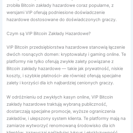
zrobiła Bitcoin zakłady hazardowe coraz popularne, z
wersjami VIP oferują podniesione doświadczenie
hazardowe dostosowane do doświadczonych graczy.
Czym są VIP Bitcoin Zakłady Hazardowe?
VIP Bitcoin przedsiębiorstwa hazardowe stanowią łączenie
dwóch rosnących domen: kryptowaluty i gaming online. Te
platformy nie tylko oferują zwykłe zalety powiązane z
Bitcoin zakłady hazardowe — takie jak prywatność, niskie
koszty, i szybkie płatności– ale również oferują specjalne
zalety i korzyści dla ich najbardziej cenionych graczy.
W odróżnieniu od zwykłych kasyn online, VIP Bitcoin
zakłady hazardowe traktują wybraną publiczność,
dostarczają specjalne promocje, wyższe ograniczenia
zakładów, i ulepszony system klienta. Te platformy mają na
zamiarze wytworzyć renomowaną środowisko dla ich
klientów, zazwyczaj naśladując luksus i ekskluzywność