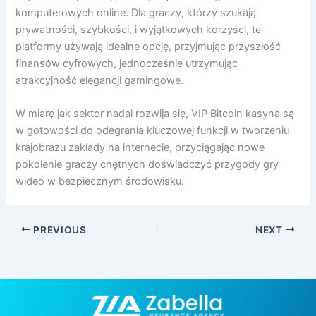
komputerowych online. Dla graczy, którzy szukają
prywatności, szybkości, i wyjątkowych korzyści, te
platformy używają idealne opcję, przyjmując przyszłość
finansów cyfrowych, jednocześnie utrzymując
atrakcyjność elegancji gamingowe.
W miarę jak sektor nadal rozwija się, VIP Bitcoin kasyna są
w gotowości do odegrania kluczowej funkcji w tworzeniu
krajobrazu zakłady na internecie, przyciągając nowe
pokolenie graczy chętnych doświadczyć przygody gry
wideo w bezpiecznym środowisku.
PREVIOUS
NEXT