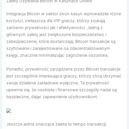
Zalety Używania Bitcoin w Kasynach Online
Integracja Bitcoin w sektor stron kasyn wprowadziła różne
korzyści, zwłaszcza dla VIP graczy, którzy szukają
zarówno prywatności jak i efektywności. Jedną z
głównych zalety jest zwiększone bezpieczeństwo i
zabezpieczenie, które dostarczają; Bitcoin transakcje są
szyfrowane i zarejestrowane na zdecentralizowanym
księgi, znacznie minimalizując zagrożenie oszustwa.
Ponadto, prywatność zarządzane przez Bitcoin transakcje
jest szczególnie interesująca graczy, którzy chcą utrzymać
swoje działania zakładowe wyłączne. Ta prywatność
upewnia się, że osobiste i finansowe szczegóły nadal są
bezpieczne, dając zapewnienie użytkownikom.
Jeszcze jedna znacząca zaleta to tempo transakcji.